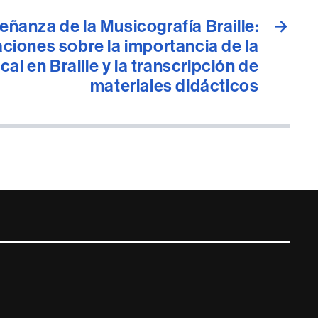
eñanza de la Musicografía Braille:
→
ciones sobre la importancia de la
cal en Braille y la transcripción de
materiales didácticos