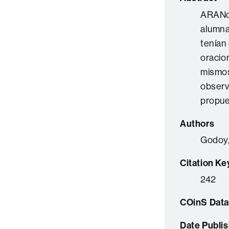
ARANos
alumna
tenían
oracio
mismos
observ
propue
Authors
Godoy,
Citation Ke
242
COinS Data
Date Publi