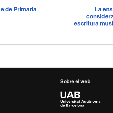
se de Primaria
La ens
considera
escritura musi
Sobre el web
Universitat
Autònoma
de
Barcelona