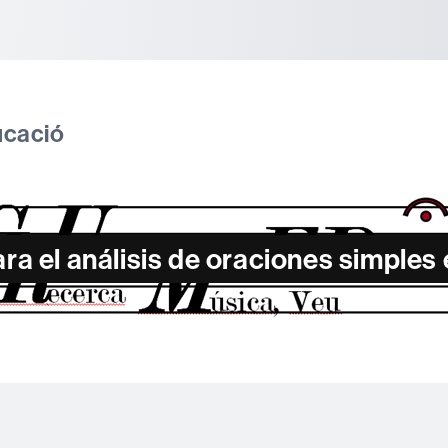
tònoma de Barcelona
ucació
a el análisis de oraciones simples 