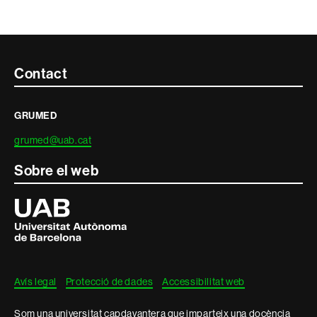
Contacte
Contact
i
GRUMED
informació
grumed@uab.cat
legal
Sobre el web
Universitat
Autònoma
de
Barcelona
Avís legal
Protecció de dades
Accessibilitat web
Som una universitat capdavantera que imparteix una docència