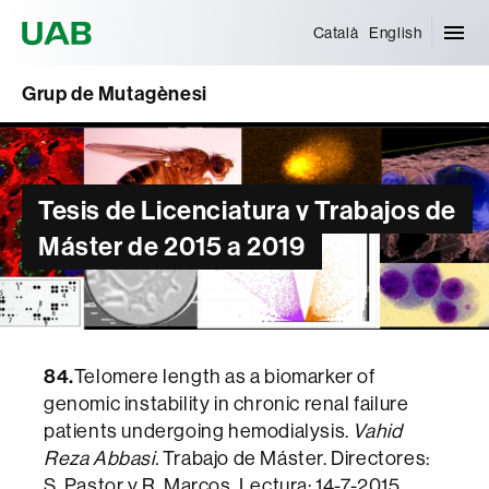
Universitat Autònoma de Barcelona
Català
English
Grup de Mutagènesi
Tesis de Licenciatura y Trabajos de
Máster de 2015 a 2019
84.
Telomere length as a biomarker of
genomic instability in chronic renal failure
patients undergoing hemodialysis.
Vahid
Reza Abbasi.
Trabajo de Máster. Directores:
S. Pastor y R. Marcos. Lectura: 14-7-2015.