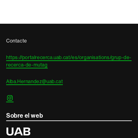
Contacte
Contacte
i
https://portalrecerca.uab.cat/es/organisations/grup-de-
informació
recerca-de-mutag
legal
Alba.Hernandez@uab.cat
Instagram
Sobre el web
Universitat
Autònoma