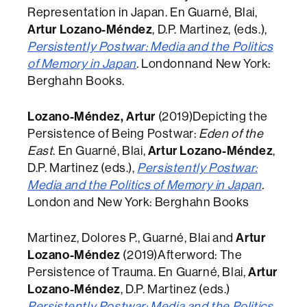
Representation in Japan. En Guarné, Blai,
Artur Lozano-Méndez
, D.P. Martinez, (eds.),
Persistently Postwar: Media and the Politics
of Memory in Japan
.
Londonnand New York:
Berghahn Books.
Lozano-Méndez,
Artur
(2019)Depicting the
Persistence of Being Postwar:
Eden of the
East
. En Guarné, Blai,
Artur Lozano-Méndez
,
D.P. Martinez (eds.),
Persistently Postwar:
Media and the Politics of Memory in Japan
.
London and New York: Berghahn Books
Martinez, Dolores P., Guarné, Blai and
Artur
Lozano-Méndez
(2019)Afterword: The
Persistence of Trauma. En Guarné, Blai,
Artur
Lozano-Méndez
, D.P. Martinez (eds.)
Persistently Postwar: Media and the Politics