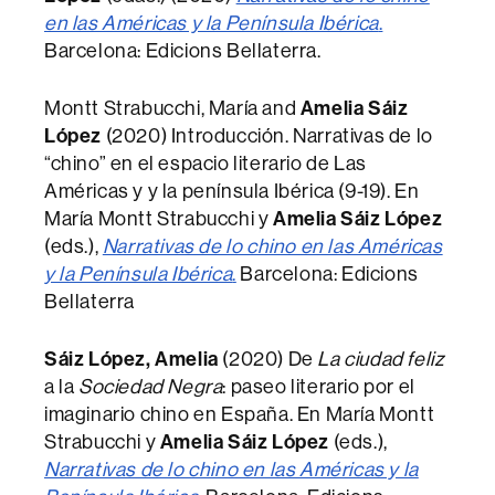
en las Américas y la Península Ibérica
.
Barcelona: Edicions Bellaterra.
Montt Strabucchi, María and
Amelia Sáiz
López
(2020) Introducción. Narrativas de lo
“chino” en el espacio literario de Las
Américas y y la península Ibérica (9-19). En
María Montt Strabucchi y
Amelia Sáiz López
(eds.),
Narrativas de lo chino en las Américas
y la Península Ibérica
.
Barcelona: Edicions
Bellaterra
Sáiz López, Amelia
(2020) De
La ciudad feliz
a la
Sociedad Negra
: paseo literario por el
imaginario chino en España. En María Montt
Strabucchi y
Amelia Sáiz López
(eds.),
Narrativas de lo chino en las Américas y la