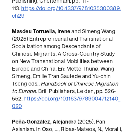
Publishing, Cheltenham, pp. 111-
113.
https://doi.org/10.4337/9781035300389.
ch29
Masdeu Torruella, Irene
and Simeng Wang
(2025) Entrepreneurial and Transnational
Socialization among Descendants of
Chinese Migrants. A Cross-Country Study
on New Transnational Mobilities between
Europe and China. En: Mette Thunø, Wang
Simeng, Emilie Tran Sautede and Yu-chin
Tseng eds.,
Handbook of Chinese Migration
to Europe
. Brill Publishers, Leiden, pp. 526-
552.
https://doi.org/10.1163/9789004712140_
020
Peña-González, Alejandr
a (2025). Pan-
Asianism. In Oso, L., Ribas-Mateos, N., Moralli,