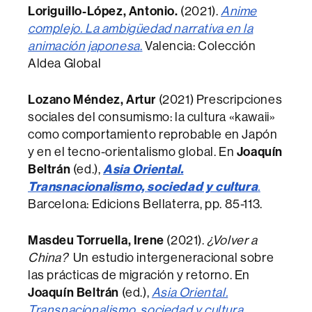
Loriguillo-López, Antonio
.
(2021).
Anime
complejo. La ambigüedad narrativa en la
animación japonesa
.
Valencia: Colección
Aldea Global
Lozano Méndez, Artur
(2021) Prescripciones
sociales del consumismo: la cultura «kawaii»
como comportamiento reprobable en Japón
y en el tecno-orientalismo global. En
Joaquín
Beltrán
(ed.),
Asia Oriental.
Transnacionalismo, sociedad y cultura
.
Barcelona: Edicions Bellaterra, pp. 85-113.
Masdeu Torruella, Irene
(2021).
¿Volver a
China?
Un estudio intergeneracional sobre
las prácticas de migración y retorno. En
Joaquín Beltrán
(ed.),
Asia Oriental.
Transnacionalismo, sociedad y cultura
.