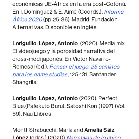
económicas UE-África en la era post-Cotonú.
En I. Domínguez & E. Aimé (Coords.),
Informe
África 2020
(pp.25-36). Madrid: Fundación
Alternativas. Disponible en inglés.
Loriguillo-López, Antonio
. (2020). Media mix.
El videojuego y la porosidad narrativa del
cross-medi japonés. En Víctor Navarro-
Remesal (ed.),
Pensar el juego. 25 caminos
para los game studies
, 125-131. Santander:
Shangrila.
Loriguillo-López, Antonio
(2020). Perfect
Blue.(Pafekuto Buru). Satoshi Kon (1997) (Vol.
69). Nau Llibres
Montt Strabucchi, María and
Amelia Sáiz
López
(edas.) (2020)
Narrativas de lo chino