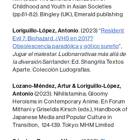
Childhood and Youth in Asian Societies
(pp.61-82). Bingley (UK), Emerald publishing
Loriguillo-López, Antonio
. (2023) “
Resident
Evil 7: Biohazard. ¿VHS en 2017?
Obsolescencia paradójica y gótico sureño
”,
Jugar el malestar. Ludonarrativas más allá de
la diversión.
Santander: Ed. Shangrila Textos
Aparte. Colección Ludografías.
Lozano-Méndez, Artur & Loriguillo-López,
Antonio
(2023). Nihilistamina: Gloomy
Heroisms in Contemporary Anime. En Forum
Mithani y Griseldis Kirsch (eds.), Handbook of
Japanese Media and Popular Culture in
Transition, 124-139. Tokyo: MHM Limited