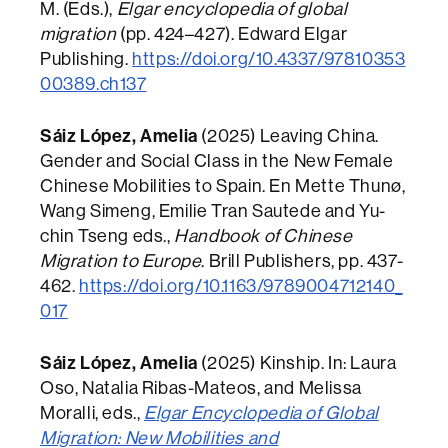
M. (Eds.),
Elgar encyclopedia of global
migration
(pp. 424–427). Edward Elgar
Publishing.
https://doi.org/10.4337/97810353
00389.ch137
Sáiz López, Amelia
(2025) Leaving China.
Gender and Social Class in the New Female
Chinese Mobilities to Spain. En Mette Thunø,
Wang Simeng, Emilie Tran Sautede and Yu-
chin Tseng eds.,
Handbook of Chinese
Migration to Europe
. Brill Publishers, pp. 437-
462.
https://doi.org/10.1163/9789004712140_
017
Sáiz López, Amelia
(2025) Kinship. In: Laura
Oso, Natalia Ribas-Mateos, and Melissa
Moralli, eds.,
Elgar Encyclopedia of Global
Migration: New Mobilities and