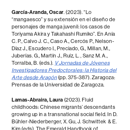
García-Aranda, Oscar
. (2023). “Lo
“mangaesco” y su extensión en el diseño de
personajes de manga juvenil: los casos de
Toriyama Akira y Takahashi Rumiko”. En Anía
C. P., Calvo J. C., Caso A., Cercós P., Nelson-
Díaz J., Escudero I., Preciado, G., Millan, M.,
Juberías. G., Martín J., Ruíz, L. , Sanz M. A.,
Torralba, B. (eds.).
V Jornadas de Jóvenes
Investigadores Predoctorales: la Historia del
Arte desde Aragón
(pp. 375-387). Zaragoza:
Prensas de la Universidad de Zaragoza.
Lamas-Abraira, Laura
(2023). Fluid
childhoods: Chinese migrants’ descendants
growing up in a transnational social field. In D.
Bühler-Niederberger, X. Gu, J. Schwittek & E.
Kim (eds). The Emerald Handbook of