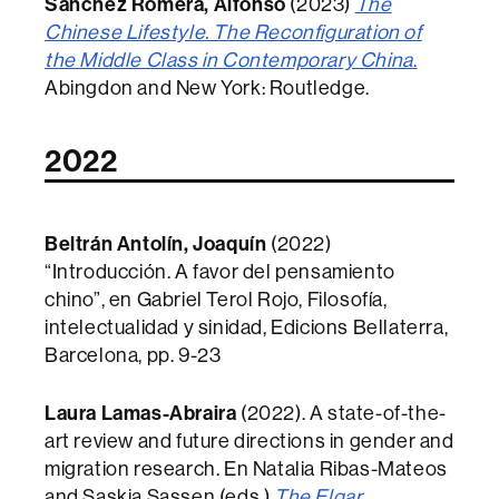
Sánchez Romera, Alfonso
(2023)
The
Chinese Lifestyle. The Reconfiguration of
the Middle Class in Contemporary China
.
Abingdon and New York: Routledge.
2022
Beltrán Antolín, Joaquín
(2022)
“Introducción. A favor del pensamiento
chino”, en Gabriel Terol Rojo, Filosofía,
intelectualidad y sinidad, Edicions Bellaterra,
Barcelona, pp. 9-23
Laura Lamas-Abraira
(2022). A state-of-the-
art review and future directions in gender and
migration research. En Natalia Ribas-Mateos
and Saskia Sassen (eds.)
The Elgar