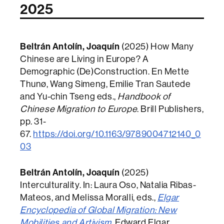
2025
Beltrán Antolín, Joaquín
(2025) How Many
Chinese are Living in Europe? A
Demographic (De)Construction. En Mette
Thunø, Wang Simeng, Emilie Tran Sautede
and Yu-chin Tseng eds.,
Handbook of
Chinese Migration to Europe
. Brill Publishers,
pp. 31-
67.
https://doi.org/10.1163/9789004712140_0
03
Beltrán Antolín, Joaquín
(2025)
Interculturality. In: Laura Oso, Natalia Ribas-
Mateos, and Melissa Moralli, eds.,
Elgar
Encyclopedia of Global Migration: New
Mobilities and Artivism
.
Edward Elgar