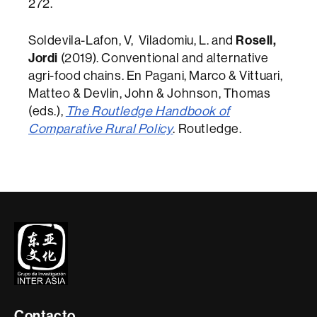
272.
Soldevila-Lafon, V, Viladomiu, L. and
Rosell,
Jordi
(2019). Conventional and alternative
agri-food chains. En Pagani, Marco & Vittuari,
Matteo & Devlin, John & Johnson, Thomas
(eds.),
The Routledge Handbook of
Comparative Rural Policy
. Routledge.
Contacte
i
informació
legal
Contacto