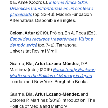
& E. Aimé (Coords.),
Informe África 2019.
Dinámicas transfronterizas en un contexto
globalizado
(pp. 33-43). Madrid: Fundación
Alternativas. Disponible en inglés.
Colom, Artur
(2019). Pròleg. En A. Roca (Ed.),
Espoli dels recursos i resistències.
Visions
del món africà
(pp. 7-12). Tarragona:
Universitat Rovira i Virgili.
Guarné, Blai,
Artur Lozano-Méndez
, D.P.
Martinez (eds.) (2019)
Persistently Postwar:
Media and the Politics of Memory in Japan
.
London and New York: Berghahn Books.
Guarné, Blai,
Artur Lozano-Méndez
, and
Dolores P. Martinez (2019) Introduction: The
Politics of Media and Memory