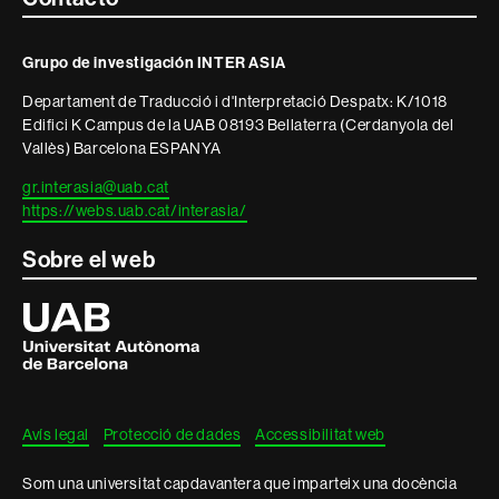
Grupo de investigación INTER ASIA
Departament de Traducció i d'Interpretació Despatx: K/1018
Edifici K Campus de la UAB 08193 Bellaterra (Cerdanyola del
Vallès) Barcelona ESPANYA
gr.interasia@uab.cat
https://webs.uab.cat/interasia/
Sobre el web
Universitat
Autònoma
de
Barcelona
Avís legal
Protecció de dades
Accessibilitat web
Som una universitat capdavantera que imparteix una docència