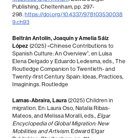
Publishing, Cheltenham, pp. 297-
298.
https://doi.org/10.4337/978103530038
9.ch93
Beltrán Antolín, Joaquín y Amelia Sáiz
López
(2025) «Chinese Contributions to
Spanish Culture: An Overview”, en Luisa
Elena Delgado y Eduardo Ledesma, eds., The
Routledge Companion to Twentieth- and
Twenty-first Century Spain: Ideas, Practices,
Imaginings. Routledge
Lamas-Abraira, Laura
(2025) Children in
migration. En: Laura Oso, Natalia Ribas-
Mateos, and Melissa Moralli, eds.,
Elgar
Encyclopedia of Global Migration: New
Mobilities and Artivism
. Edward Elgar