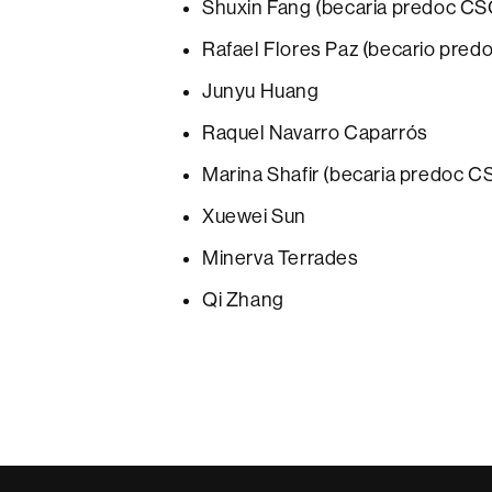
Shuxin Fang (becaria predoc CS
Rafael Flores Paz (becario pred
Junyu Huang
Raquel Navarro Caparrós
Marina Shafir (becaria predoc C
Xuewei Sun
Minerva Terrades
Qi Zhang