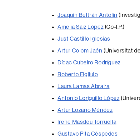
Joaquín Beltrán Antolín
(Investig
Amelia Sáiz López
(Co-I.P.)
Just Castillo Iglesias
Artur Colom Jaén
(Universitat d
Dídac Cubeiro Rodríguez
Roberto Figliulo
Laura Lamas Abraira
Antonio Loriguillo López
(Univers
Artur Lozano Méndez
Irene Masdeu Torruella
Gustavo Pita Céspedes