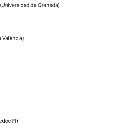
(Universidad de Granada)
e València)
edoc FI)