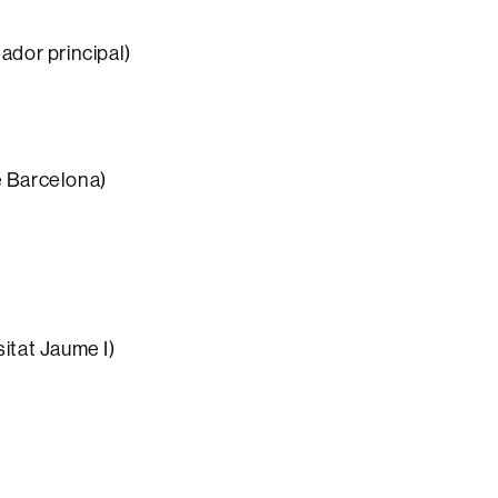
ador principal)
e Barcelona)
itat Jaume I)