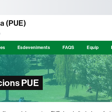
tònoma de Barcelona
a (PUE)
)
ies
Esdeveniments
FAQS
Equip
cions PUE