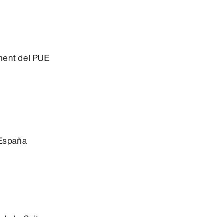
iment del PUE
 España