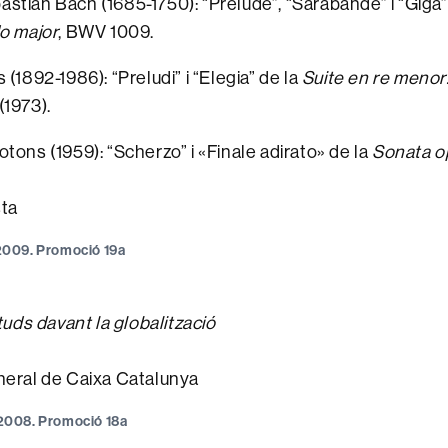
stian Bach (1685-1750): “Prelude”, “Sarabande” i “Giga”
do major
, BWV 1009.
 (1892-1986): “Preludi” i “Elegia” de la
Suite
en re menor
(1973).
tons (1959): “Scherzo” i «Finale adirato» de la
Sonata
o
sta
e 2009. Promoció 19a
ituds davant la globalització
neral de Caixa Catalunya
e 2008. Promoció 18a