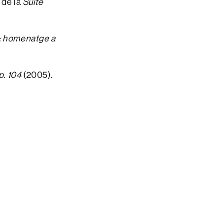
 de la
Suite
: homenatge a
p. 104
(2005).