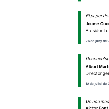
El paper de
Jaume Guar
President d
26 de juny de
Desenvolupa
Albert Mar
Director ge
12 de juliol d
Un nou mode
Víctor Font