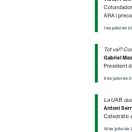
Cofundador 
ARA i preca
1 de juliol de
Tot val? Com
Gabriel Mas
President d
9 de juliol de
La UAB, qua
Antoni Ser
Catedràtic 
18 de juliol d