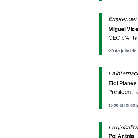
Emprender y
Miguel Vic
CEO d’Antai
20 de juliol d
La internaci
Eloi Planes
President i 
15 de juliol d
La globalit
Pol Antràs