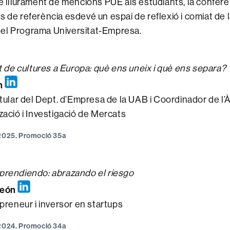
de lliurament de mencions PUE als estudiants, la conferè
s de referència esdevé un espai de reflexió i comiat de
el Programa Universitat-Empresa.
at de cultures a Europa: què ens uneix i què ens separa?
h
itular del Dept. d’Empresa de la UAB i Coordinador de l’
zació i Investigació de Mercats
 2025. Promoció 35a
rendiendo: abrazando el riesgo
león
preneur i inversor en startups
 2024. Promoció 34a