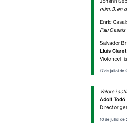
Johann Seba
núm. 3, en 
Enric Casals
Pau Casals
Salvador Bro
Lluís Claret
Violoncel·li
17 de juliol d
Valors i act
Adolf Todó
Director ge
10 de juliol d