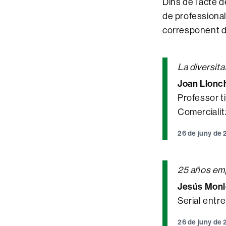
Dins de l’acte 
de professional
corresponent d
La diversit
Joan Llonc
Professor t
Comercialit
26 de juny de
25 años emp
Jesús Mon
Serial entre
26 de juny de