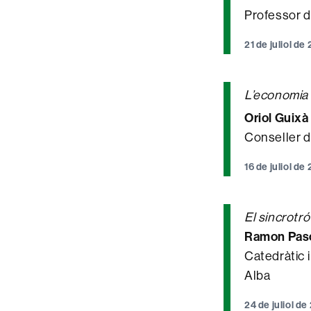
Professor d
21 de juliol d
L’economia 
Oriol Guixà
Conseller d
16 de juliol d
El sincrotró
Ramon Pas
Catedràtic i
Alba
24 de juliol d