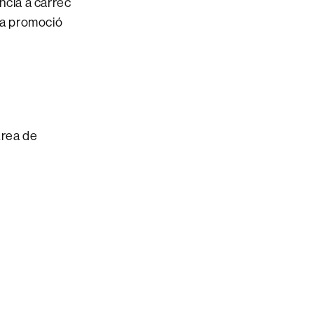
ncia a càrrec
 la promoció
Àrea de