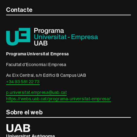
Contacte
Contacte
i
informació
legal
Programa Universitat Empresa
Facultat d'Economia i Empresa
Av. Eix Central, s/n Edifici B Campus UAB
+34 93 581 22 73
p.universitat.empresa@uab.cat
https://webs.uab.cat/programa-universitat-empresa/
Sobre el web
Universitat
Autònoma
de