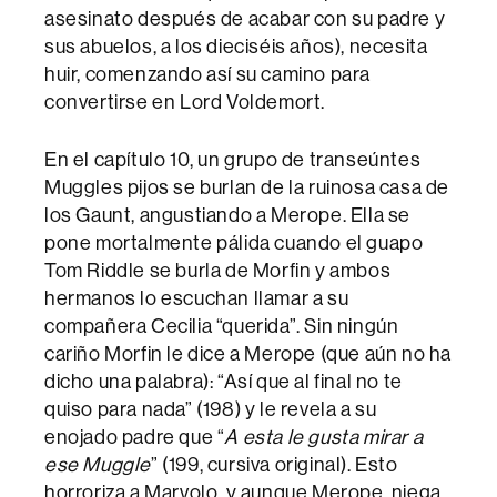
asesinato después de acabar con su padre y
sus abuelos, a los dieciséis años), necesita
huir, comenzando así su camino para
convertirse en Lord Voldemort.
En el capítulo 10, un grupo de transeúntes
Muggles pijos se burlan de la ruinosa casa de
los Gaunt, angustiando a Merope. Ella se
pone mortalmente pálida cuando el guapo
Tom Riddle se burla de Morfin y ambos
hermanos lo escuchan llamar a su
compañera Cecilia “querida”. Sin ningún
cariño Morfin le dice a Merope (que aún no ha
dicho una palabra): “Así que al final no te
quiso para nada” (198) y le revela a su
enojado padre que “
A esta le gusta mirar a
ese Muggle
” (199, cursiva original). Esto
horroriza a Marvolo, y aunque Merope, niega