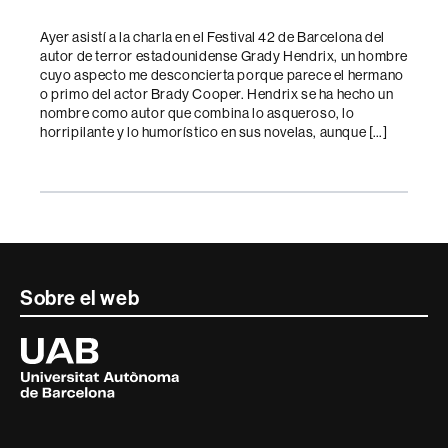
de
l'entrada
Ayer asistí a la charla en el Festival 42 de Barcelona del
autor de terror estadounidense Grady Hendrix, un hombre
cuyo aspecto me desconcierta porque parece el hermano
o primo del actor Brady Cooper. Hendrix se ha hecho un
nombre como autor que combina lo asqueroso, lo
horripilante y lo humorístico en sus novelas, aunque […]
Contacte
Sobre el web
i
Universitat
Autònoma
informació
de
Barcelona
legal