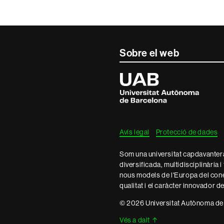
Sobre el web
Universitat
Autònoma
de
Barcelona
Avís legal
Protecció de dades
Som una universitat capdavantera 
diversificada, multidisciplinària i
nous models de l'Europa del con
qualitat i el caràcter innovador d
© 2026 Universitat Autònoma de
Vés a dalt
↑