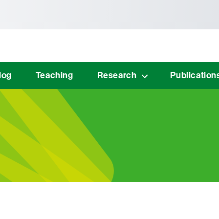
tònoma de Barcelona
log
Teaching
Research
Publication