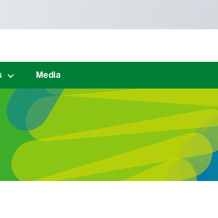
s
Media