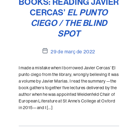
BOOKS: READING JAVIER
CERCAS’
EL PUNTO
CIEGO / THE BLIND
SPOT
Data
29 de març de 2022
de
l'entrada
I made a mistake when I borrowed Javier Cercas’ El
punto ciego from the library, wrongly believing it was
a volume by Javier Marías. I read the summary⁠—the
book gathers together five lectures delivered by the
author when he was appointed Weidenfeld Chair of
European Literature at St Anne’s College at Oxford
in 2015—and I […]