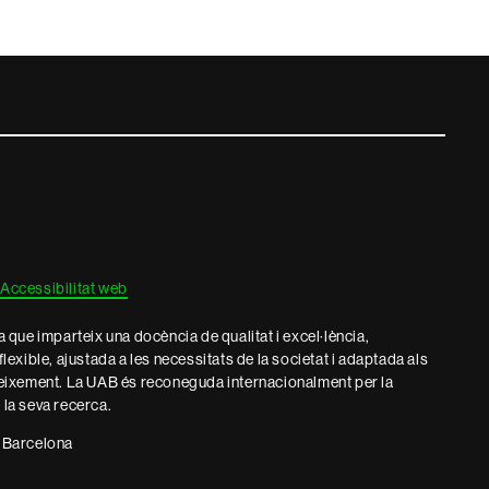
Accessibilitat web
que imparteix una docència de qualitat i excel·lència,
 flexible, ajustada a les necessitats de la societat i adaptada als
eixement. La UAB és reconeguda internacionalment per la
e la seva recerca.
 Barcelona