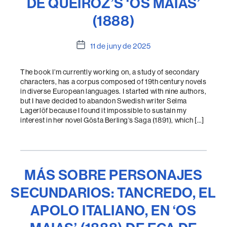
DE QUEIROZ’S ‘OS MAIAS’
(1888)
Data
11 de juny de 2025
de
l'entrada
The book I’m currently working on, a study of secondary
characters, has a corpus composed of 19th century novels
in diverse European languages. I started with nine authors,
but I have decided to abandon Swedish writer Selma
Lagerlöf because I found it impossible to sustain my
interest in her novel Gösta Berling’s Saga (1891), which […]
MÁS SOBRE PERSONAJES
SECUNDARIOS: TANCREDO, EL
APOLO ITALIANO, EN ‘OS