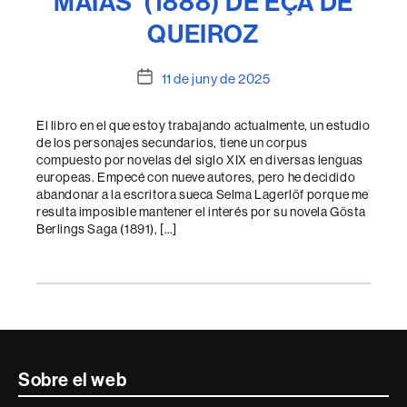
MAIAS’ (1888) DE EÇA DE
QUEIROZ
Data
11 de juny de 2025
de
l'entrada
El libro en el que estoy trabajando actualmente, un estudio
de los personajes secundarios, tiene un corpus
compuesto por novelas del siglo XIX en diversas lenguas
europeas. Empecé con nueve autores, pero he decidido
abandonar a la escritora sueca Selma Lagerlöf porque me
resulta imposible mantener el interés por su novela Gösta
Berlings Saga (1891), […]
Contacte
Sobre el web