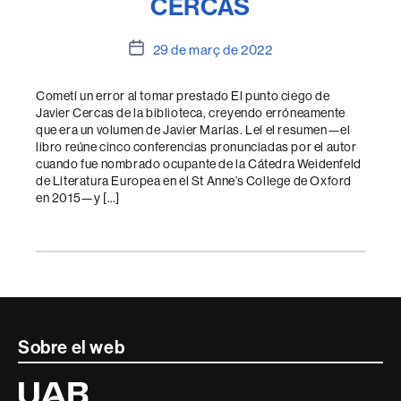
CERCAS
Data
29 de març de 2022
de
l'entrada
Cometí un error al tomar prestado El punto ciego de
Javier Cercas de la biblioteca, creyendo erróneamente
que era un volumen de Javier Marías. Leí el resumen—el
libro reúne cinco conferencias pronunciadas por el autor
cuando fue nombrado ocupante de la Cátedra Weidenfeld
de Literatura Europea en el St Anne’s College de Oxford
en 2015—y […]
Contacte
Sobre el web
i
Universitat
Autònoma