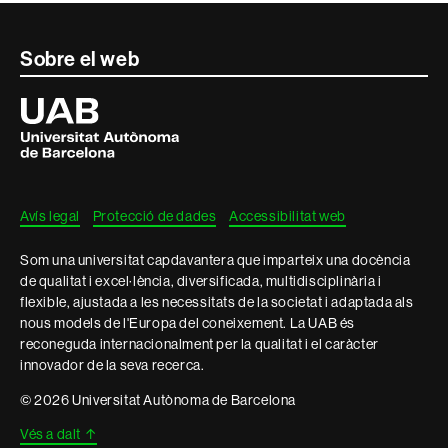
Contacte
Sobre el web
i
Universitat
Autònoma
informació
de
Barcelona
legal
Avís legal
Protecció de dades
Accessibilitat web
Som una universitat capdavantera que imparteix una docència
de qualitat i excel·lència, diversificada, multidisciplinària i
flexible, ajustada a les necessitats de la societat i adaptada als
nous models de l'Europa del coneixement. La UAB és
reconeguda internacionalment per la qualitat i el caràcter
innovador de la seva recerca.
© 2026 Universitat Autònoma de Barcelona
Vés a dalt
↑