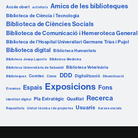
Amics de les biblioteques
Accés obert
activitats
Biblioteca de Ciència i Tecnologia
Biblioteca de Ciències Socials
Biblioteca de Comunicació i Hemeroteca General
Biblioteca de l’Hospital Universitari Germans Trias i Pujol
Biblioteca digital
Biblioteca Humanitats
Biblioteca Josep Laporte
Biblioteca Medicina
Biblioteca Veterinària
Biblioteca Universitària de Sabadell
DDD
Comtec
Digitalització
Biblioteques
Còmic
Dinamització
Exposicions
Espais
Fons
Erasmus
Recerca
Pla Estratègic
Qualitat
Identitat digital
Usuaris
Repositoris
Unitat tècnica i de projectes
Xarxes socials