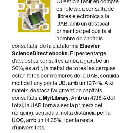
Qüestió a tenir en compte
és l’elevada consulta de
llibres electrònics a la
UAB, amb un destacat
primer lloc pel que fa al
nombre de capítols
consultats de la plataforma
Elsevier
ScienceDirect ebooks.
El percentatge
d’aquestes consultes arriba a gairebé un
50%; és a dir, la meitat de totes les cerques
estan fetes per membres de la UAB, seguida
molt de lluny per la UB, amb un 19,74%. Així
mateix, destaca l’augment de capítols
consultats a
MyiLibrary
. Amb un 47,15% del
total, la UAB torna a ser la primera del
rànquing, seguida a molta distància per la
UOC, amb un 14,65%, i per la resta
d’universitats.