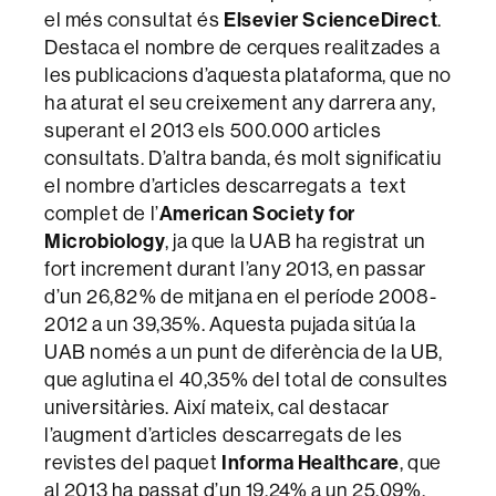
el més consultat és
Elsevier ScienceDirect
.
Destaca el nombre de cerques realitzades a
les publicacions d’aquesta plataforma, que no
ha aturat el seu creixement any darrera any,
superant el 2013 els 500.000 articles
consultats. D’altra banda, és molt significatiu
el nombre d’articles descarregats a text
complet de l’
American Society for
Microbiology
, ja que la UAB ha registrat un
fort increment durant l’any 2013, en passar
d’un 26,82% de mitjana en el període 2008-
2012 a un 39,35%. Aquesta pujada sitúa la
UAB només a un punt de diferència de la UB,
que aglutina el 40,35% del total de consultes
universitàries. Així mateix, cal destacar
l’augment d’articles descarregats de les
revistes del paquet
Informa Healthcare
, que
al 2013 ha passat d’un 19,24% a un 25,09%.