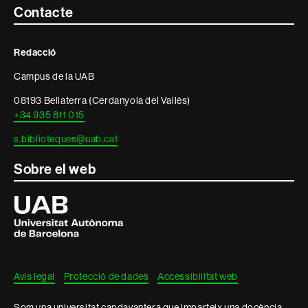
Contacte
Contacte
i
Redacció
informació
Campus de la UAB
legal
08193 Bellaterra (Cerdanyola del Vallès)
+34 935 811 015
s.biblioteques@uab.cat
Sobre el web
Universitat
Autònoma
de
Barcelona
Avís legal
Protecció de dades
Accessibilitat web
Som una universitat capdavantera que imparteix una docència