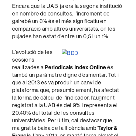
Encara que la UAB ja era la segona institució
en nombre de consultes, l’increment de
gairebé un 6% és el més significatiu en
comparació amb altres universitats, on les
pujades han estat d’entre un 0,5 i un 1%.
L’evolució de les
sessions
realitzades a
Periodicals Index Online
és
també un paràmetre digne d’esmentar. Tot i
que al 2013 es va produir un canvi de
plataforma que, presumiblement, ha afectat
la forma de càlcul de l’indicador, l’augment
registrat a la UAB és del 9% i representa el
20,40% del total de les consultes
universitàries. Per últim, cal destacar que,
malgrat la baixa de la llicència amb
Taylor &
Francis
l’any 2012, es manté força elevat el