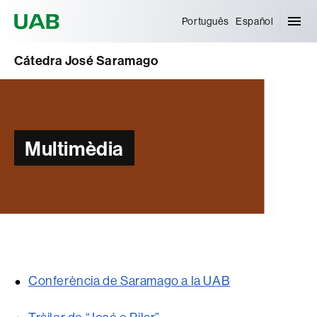
Universitat Autònoma de Barcelona
Português
Español
Cátedra José Saramago
Multimèdia
Conferència de Saramago a la UAB