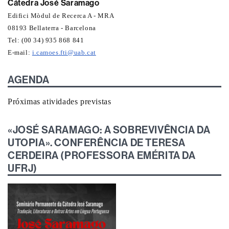
Cátedra José Saramago
Edifici Mòdul de Recerca A - MRA
08193 Bellaterra - Barcelona
Tel: (00 34) 935 868 841
E-mail:
i.camoes.fti@uab.cat
AGENDA
Próximas atividades previstas
«JOSÉ SARAMAGO: A SOBREVIVÊNCIA DA
UTOPIA». CONFERÊNCIA DE TERESA
CERDEIRA (PROFESSORA EMÉRITA DA
UFRJ)