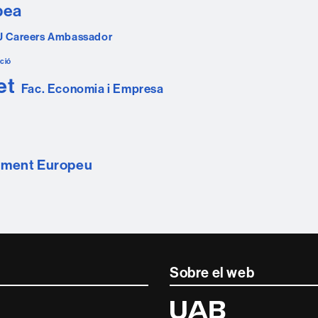
pea
U Careers Ambassador
ció
et
Fac. Economia i Empresa
ament Europeu
Sobre el web
Universitat
Autònoma