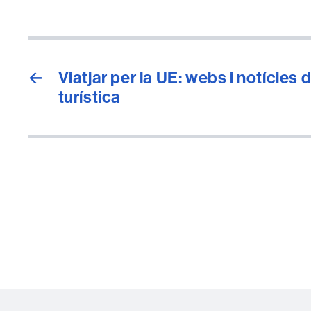
←
Viatjar per la UE: webs i notícies 
turística