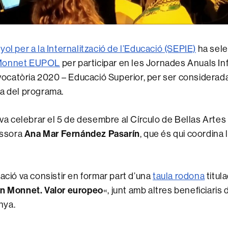
ol per a la Internalització de l’Educació (SEPIE)
ha sele
 Monnet EUPOL
per participar en les Jornades Anuals In
catòria 2020 – Educació Superior, per ser considerad
a del programa.
s va celebrar el 5 de desembre al Círculo de Bellas Artes
Ana Mar Fernández Pasarín
fessora
, que és qui coordina
pació va consistir en formar part d’una
taula rodona
titul
an Monnet. Valor europeo
«, junt amb altres beneficiaris 
nya.