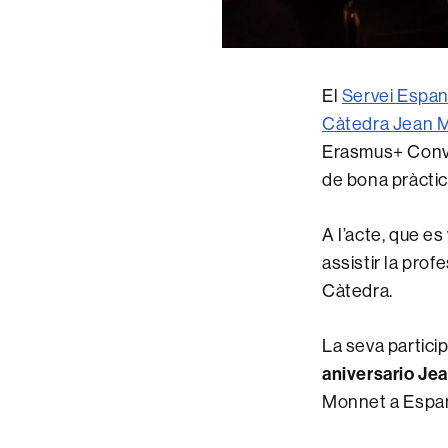
El
Servei Espany
Càtedra Jean
Erasmus+ Convo
de bona pràctic
A l’acte, que e
assistir la pro
Càtedra.
La seva partici
aniversario Je
Monnet a Espa