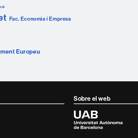
ció
et
Fac. Economia i Empresa
ament Europeu
Sobre el web
Universitat
Autònoma
de
Barcelona