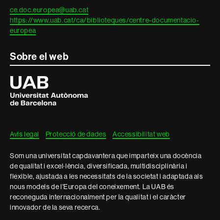
ce.doc.europea@uab.cat
https://www.uab.cat/ca/biblioteques/centre-documentacio-
europea
Sobre el web
Universitat
Autònoma
de
Barcelona
Avís legal
Protecció de dades
Accessibilitat web
Som una universitat capdavantera que imparteix una docència
de qualitat i excel·lència, diversificada, multidisciplinària i
flexible, ajustada a les necessitats de la societat i adaptada als
nous models de l'Europa del coneixement. La UAB és
reconeguda internacionalment per la qualitat i el caràcter
innovador de la seva recerca.