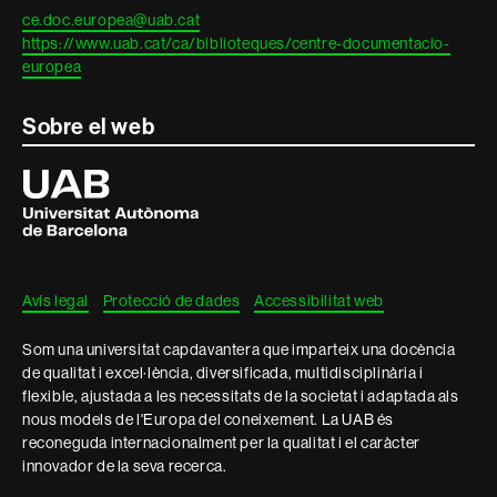
ce.doc.europea@uab.cat
https://www.uab.cat/ca/biblioteques/centre-documentacio-
europea
Sobre el web
Universitat
Autònoma
de
Barcelona
Avís legal
Protecció de dades
Accessibilitat web
Som una universitat capdavantera que imparteix una docència
de qualitat i excel·lència, diversificada, multidisciplinària i
flexible, ajustada a les necessitats de la societat i adaptada als
nous models de l'Europa del coneixement. La UAB és
reconeguda internacionalment per la qualitat i el caràcter
innovador de la seva recerca.