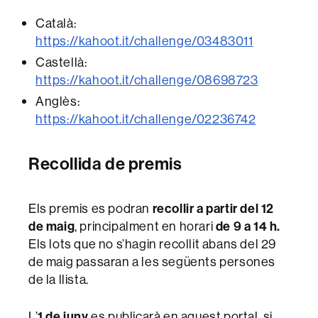
Català:
https://kahoot.it/challenge/03483011
Castellà:
https://kahoot.it/challenge/08698723
Anglès:
https://kahoot.it/challenge/02236742
Recollida de premis
Els premis es podran
recollir a partir del 12
de maig
, principalment en horari
de 9 a 14 h.
Els lots que no s’hagin recollit abans del 29
de maig passaran a les següents persones
de la llista.
L’
1 de juny
es publicarà en aquest portal, si