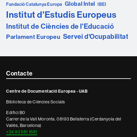
Global Intel
Fundació Catalunya Europa
IBEI
Institut d'Estudis Europeus
Institut de Ciències de l'Educació
Servei d'Ocupabilitat
Parlament Europeu
Contacte
Contacte
i
Centre de Documentació Europea - UAB
informació
Biblioteca de Ciències Socials
legal
Edifici B0
Carrer de la Vall Moronta. 08193 Bellaterra (Cerdanyola del
Vallès, Barcelona)
+34 93 581 1681