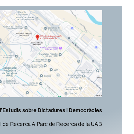
d’Estudis sobre Dictadures i Democràcies
 de Recerca A Parc de Recerca de la UAB