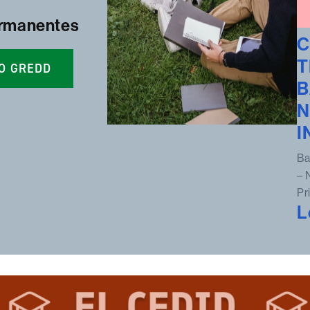
ermanentes
C
T
O GREDD
B
N
I
Ba
– 
Pr
L