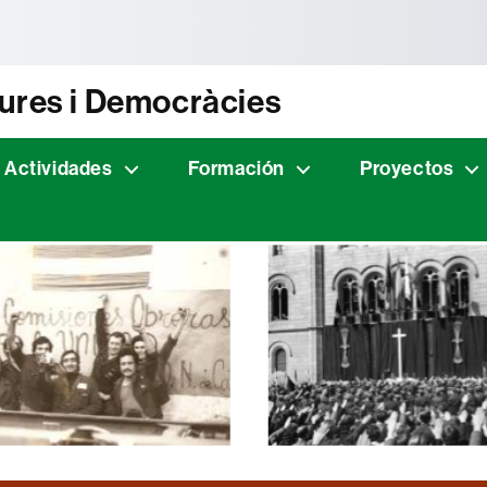
tònoma de Barcelona
dures i Democràcies
Actividades
Formación
Proyectos