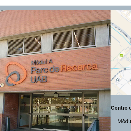
Centre 
Mòdul