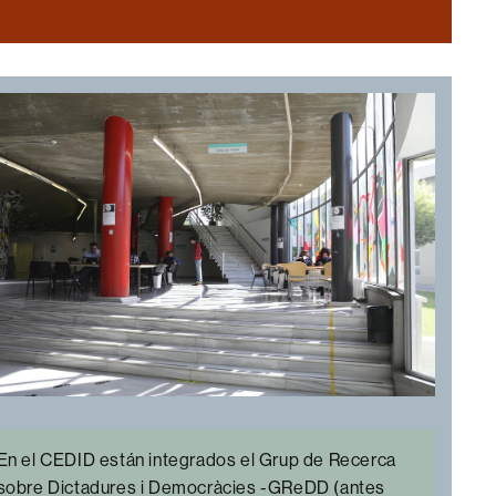
A
LA
DEMOCRACIA:
BALANCE
HISTORIOGRÁFICO
Y
NUEVAS
LÍNEAS
DE
INVESTIGACIÓN
En el CEDID están integrados el Grup de Recerca
sobre Dictadures i Democràcies -GReDD (antes