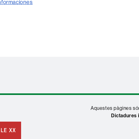
nformaciones
Aquestes pàgines són
Dictadures 
GLE XX