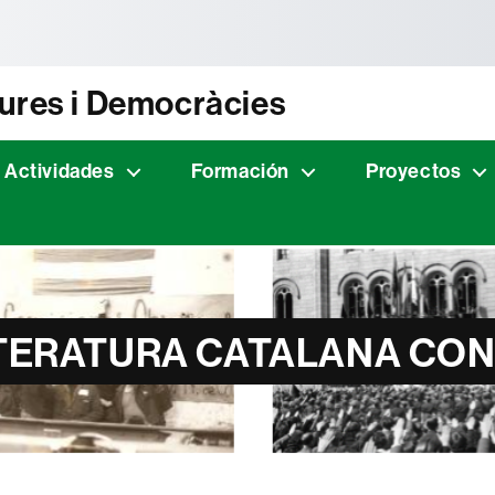
tònoma de Barcelona
dures i Democràcies
Actividades
Formación
Proyectos
LITERATURA CATALANA C