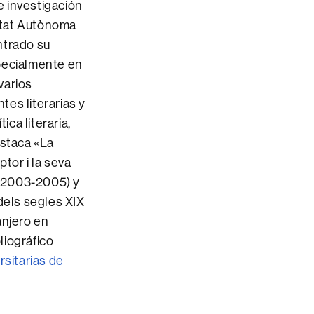
e investigación
itat Autònoma
ntrado su
specialmente en
varios
es literarias y
ica literaria,
estaca «La
tor i la seva
» (2003-2005) y
dels segles XIX
anjero en
liográfico
rsitarias de