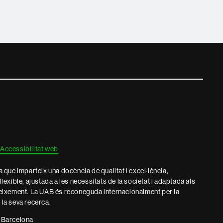
Accessibilitat web
que imparteix una docència de qualitat i excel·lència,
 flexible, ajustada a les necessitats de la societat i adaptada als
eixement. La UAB és reconeguda internacionalment per la
e la seva recerca.
 Barcelona