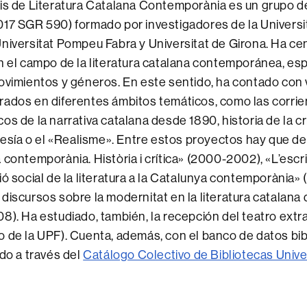
is de Literatura Catalana Contemporània es un grupo d
017 SGR 590) formado por investigadores de la Univers
niversitat Pompeu Fabra y Universitat de Girona. Ha ce
n el campo de la literatura catalana contemporánea, e
ovimientos y géneros. En este sentido, ha contado con 
ados en diferentes ámbitos temáticos, como las corrient
s de la narrativa catalana desde 1890, historia de la crít
poesía o el «Realisme». Entre estos proyectos hay que d
contemporània. Història i crítica» (2000-2002), «L’escrip
ió social de la literatura a la Catalunya contemporània
discursos sobre la modernitat en la literatura catalana 
8). Ha estudiado, también, la recepción del teatro extr
 de la UPF). Cuenta, además, con el banco de datos bib
ido a través del
Catálogo Colectivo de Bibliotecas Unive