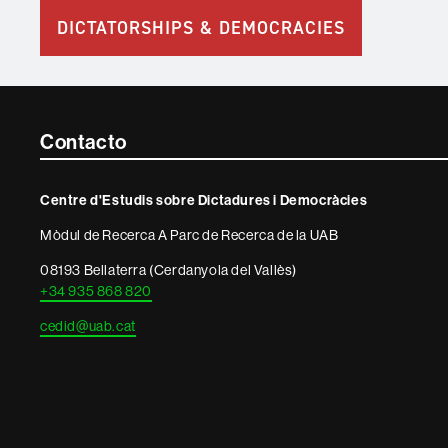
DICTATORSHIPS & DEMOCRACIES
Contacte
Contacto
i
Centre d'Estudis sobre Dictadures i Democràcies
informació
Mòdul de Recerca A Parc de Recerca de la UAB
legal
08193 Bellaterra (Cerdanyola del Vallès)
+34 935 868 820
cedid@uab.cat