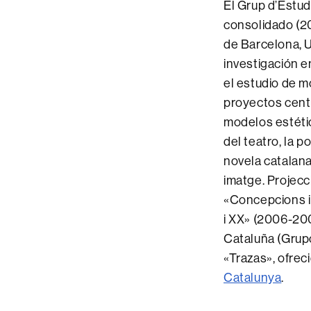
El Grup d’Estud
consolidado (2
de Barcelona, U
investigación e
el estudio de m
proyectos centr
modelos estético
del teatro, la 
novela catalana 
imatge. Projecc
«Concepcions i 
i XX» (2006-200
Cataluña (Grupo
«Trazas», ofrec
Catalunya
.