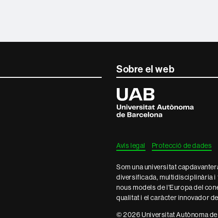
Sobre el web
Universitat
Autònoma
de
Barcelona
Avís legal
Protecció de dades
Som una universitat capdavantera 
diversificada, multidisciplinària i
nous models de l'Europa del con
qualitat i el caràcter innovador d
© 2026 Universitat Autònoma de