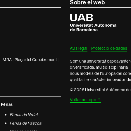
Sobre el web
Universitat
Autònoma
de
Barcelona
Avís legal
Protecció de dades
– MRA | Plaça del Coneixement |
Som una universitat capdavantera 
diversificada, multidisciplinària i
nous models de l'Europa del con
qualitat i el caràcter innovador d
© 2026 Universitat Autònoma de
Voltar ao topo
↑
Férias
Férias da Natal
Férias de Páscoa