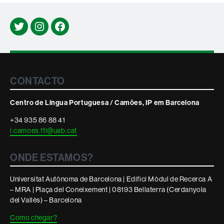
Twitter
Instagram
Facebook
Contacte
CONTACTO
i
Centro de Língua Portuguesa / Camões, IP em Barcelona
informació
+34 935 86 88 41
i.camoes.fti@uab.cat
legal
ONDE ESTAMOS?
Universitat Autònoma de Barcelona | Edifici Mòdul de Recerca A
– MRA | Plaça del Coneixement | 08193 Bellaterra (Cerdanyola
del Vallès) – Barcelona
Como chegar?