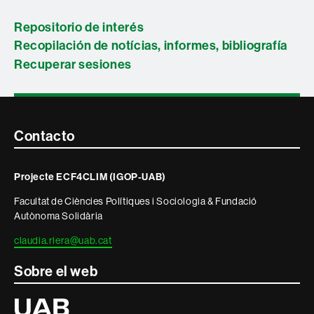
Repositorio de interés
Recopilación de notícias, informes, bibliografía
Recuperar sesiones
Contacte
Contacto
i
Projecte ECF4CLIM (IGOP-UAB)
informació
Facultat de Ciències Polítiques i Sociologia & Fundació
legal
Autònoma Solidària
claudia.riera@uab.cat
Sobre el web
Universitat
Autònoma