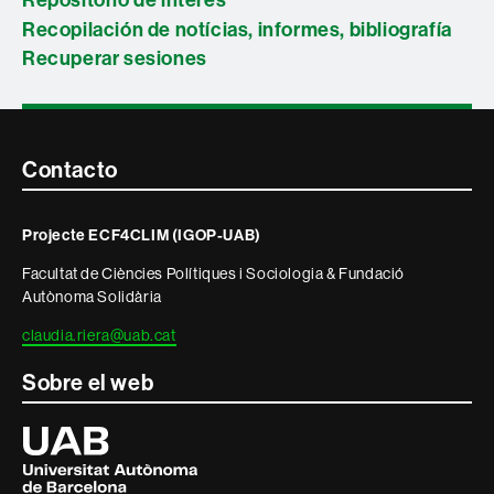
Repositorio de interés
Recopilación de notícias, informes, bibliografía
Recuperar sesiones
Contacte
Contacto
i
Projecte ECF4CLIM (IGOP-UAB)
informació
Facultat de Ciències Polítiques i Sociologia & Fundació
legal
Autònoma Solidària
claudia.riera@uab.cat
Sobre el web
Universitat
Autònoma
de
Barcelona