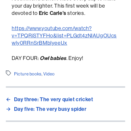
your day brighter. This first week will be
devoted to
Eric Carle’s
stories.
https://www.youtube.com/watch?
v=TPQRiSTYFHo&list=PLGdt4zNIAUgOUcs
wly0RRnSrBMbIyeeUx
DAY FOUR:
Owl babies
. Enjoy!
Etiquetes
Picture books
,
Video
←
Day three: The very quiet cricket
→
Day five: The very busy spider