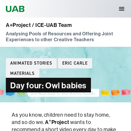
Universitat Autònoma de Barcelona
A+Project / ICE-UAB Team
Analysing Pools of Resources and Offering Joint
Experiences to other Creative Teachers
Categories
ANIMATED STORIES
ERIC CARLE
MATERIALS
Day four: Owl babies
As you know, children need to stay home,
+
and so do we.
A
Project
wants to
recommend a short video every day to make