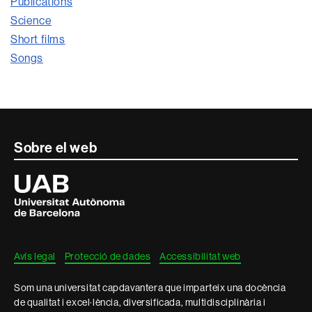
Publications
Science
Short films
Songs
Contacte
Sobre el web
i
Universitat
Autònoma
informació
de
Barcelona
legal
Avís legal
Protecció de dades
Accessibilitat web
Som una universitat capdavantera que imparteix una docència
de qualitat i excel·lència, diversificada, multidisciplinària i