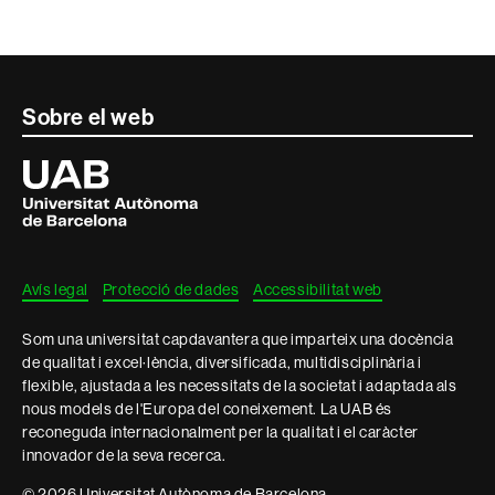
Contacte
Sobre el web
i
Universitat
Autònoma
informació
de
Barcelona
legal
Avís legal
Protecció de dades
Accessibilitat web
Som una universitat capdavantera que imparteix una docència
de qualitat i excel·lència, diversificada, multidisciplinària i
flexible, ajustada a les necessitats de la societat i adaptada als
nous models de l'Europa del coneixement. La UAB és
reconeguda internacionalment per la qualitat i el caràcter
innovador de la seva recerca.
© 2026 Universitat Autònoma de Barcelona