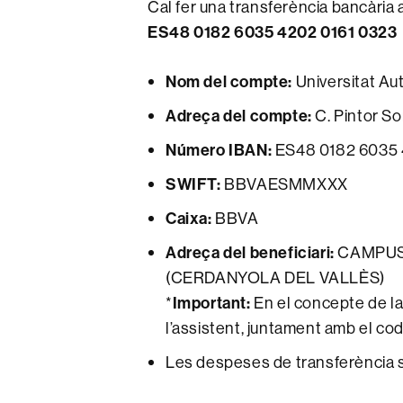
Cal fer una transferència bancària
ES48 0182 6035 4202 0161 0323
Nom del compte:
Universitat A
Adreça del compte:
C. Pintor So
Número IBAN:
ES48 0182 6035 
SWIFT:
BBVAESMMXXX
Caixa:
BBVA
Adreça del beneficiari:
CAMPUS 
(CERDANYOLA DEL VALLÈS)
*
Important:
En el concepte de la
l’assistent, juntament amb el co
Les despeses de transferència s