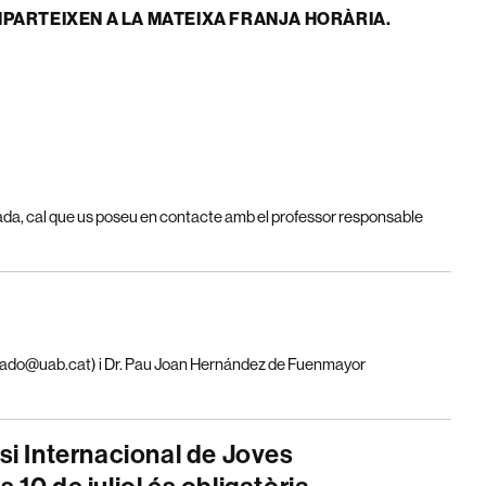
MPARTEIXEN A LA MATEIXA FRANJA HORÀRIA.
ada, cal que us poseu en contacte amb el professor responsable
ado@uab.cat) i Dr. Pau Joan Hernández de Fuenmayor
si Internacional de Joves