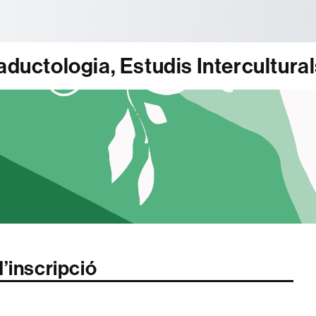
tònoma de Barcelona
ductologia, Estudis Interculturals
’inscripció