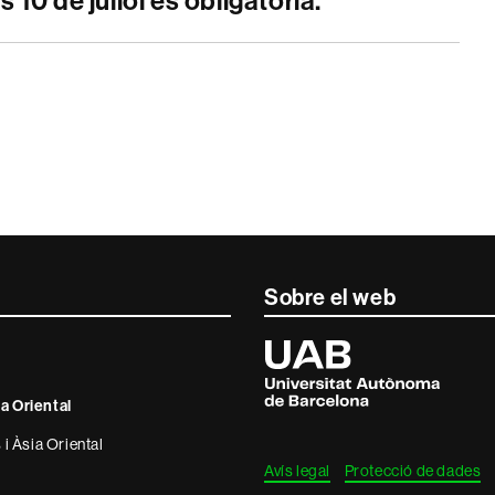
10 de juliol és obligatòria.
Sobre el web
Universitat
Autònoma
de
Barcelona
ia Oriental
 i Àsia Oriental
Avís legal
Protecció de dades