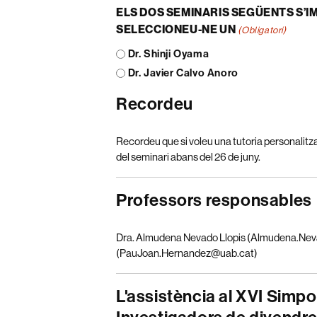
ELS DOS SEMINARIS SEGÜENTS S’I
SELECCIONEU-NE UN
(Obligatori)
Dr. Shinji Oyama
Dr. Javier Calvo Anoro
Recordeu
Recordeu que si voleu una tutoria personalitz
del seminari abans del 26 de juny.
Professors responsables
Dra. Almudena Nevado Llopis (Almudena.Nev
(PauJoan.Hernandez@uab.cat)
L'assistència al XVI Simpo