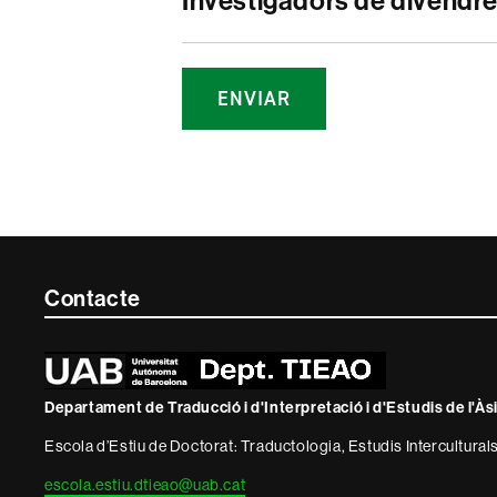
Investigadors de divendres 
Contacte
Contacte
i
informació
Departament de Traducció i d'Interpretació i d'Estudis de l'Às
legal
Escola d’Estiu de Doctorat: Traductologia, Estudis Interculturals
escola.estiu.dtieao@uab.cat