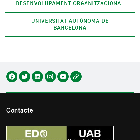
DESENVOLUPAMENT ORGANITZACIONAL
UNIVERSITAT AUTÒNOMA DE
BARCELONA
Facebook
Twitter
Lindedin
Instagram
Youtube
Newsletter
Contacte
Contacte
i
informació