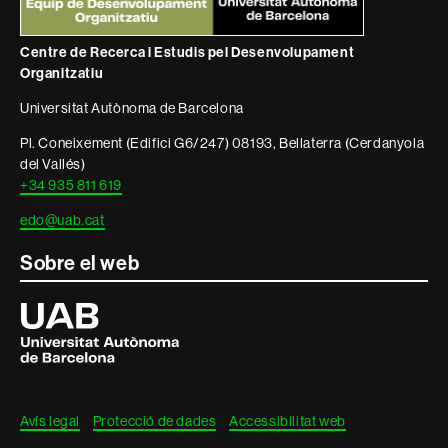
legal
Centre de Recerca i Estudis pel Desenvolupament
Organitzatiu
Universitat Autònoma de Barcelona
Pl. Coneixement (Edifici G6/247) 08193, Bellaterra (Cerdanyola
del Vallés)
+34 935 811 619
edo@uab.cat
Sobre el web
Universitat
Autònoma
de
Barcelona
Avís legal
Protecció de dades
Accessibilitat web