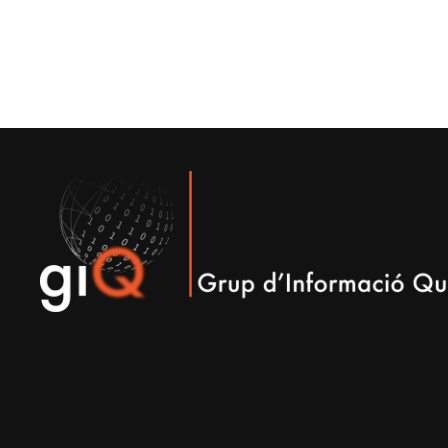
Contacte
i
informació
legal