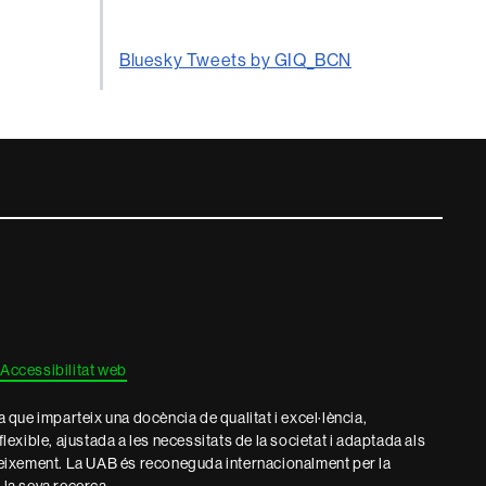
Bluesky Tweets by GIQ_BCN
Accessibilitat web
que imparteix una docència de qualitat i excel·lència,
 flexible, ajustada a les necessitats de la societat i adaptada als
eixement. La UAB és reconeguda internacionalment per la