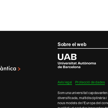
Sobre el web
Universitat
Autònoma
de
Barcelona
Avís legal
Protecció de dades
Som una universitat capdavantera 
diversificada, multidisciplinària i
nous models de l'Europa del con