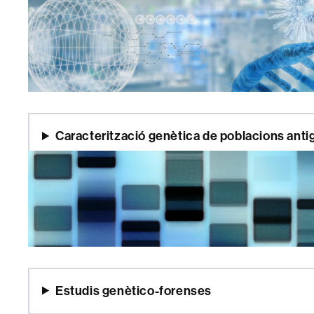
Caracterització genètica de poblacions anti
Estudis genètico-forenses