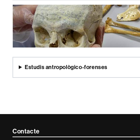
Estudis antropològico-forenses
Contacte
Contacte