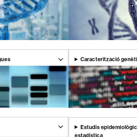
gues
Caracterització genè
Estudis epidemiològics
estadística