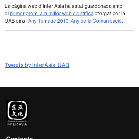
La pàgina web d’Inter Asia ha estat guardonada amb
el
primer premi a la millor web científica
otorgat per la
UAB dins l’
Any Temàtic 2010: Any de la Comunicació
.
Tweets by InterAsia_UAB
Contacte
i
informació
legal
Contacte