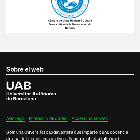
Contacte
Sobre el web
i
Universitat
Autònoma
informació
de
Barcelona
legal
Avís legal
Protecció de dades
Accessibilitat web
Som una universitat capdavantera que imparteix una docència
de qualitat i excel·lència, diversificada, multidisciplinària i