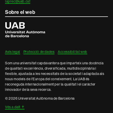
laprec@uab.cat
Sobre el web
Universitat
Autònoma
de
Barcelona
Avís legal
Protecció de dades
Accessibilitat web
Som una universitat capdavantera que imparteix una docència
de qualitat i excel·lència, diversificada, multidisciplinària i
flexible, ajustada a les necessitats de la societat i adaptada als
nous models de l'Europa del coneixement. La UAB és
reconeguda internacionalment per la qualitat i el caràcter
innovador de la seva recerca.
© 2026 Universitat Autònoma de Barcelona
Vés a dalt
↑