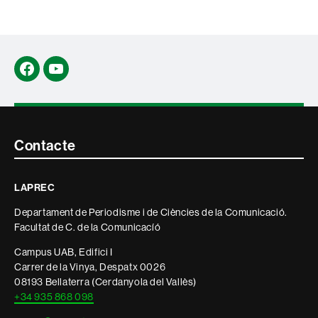
Facebook
YouTube
Contacte
Contacte
i
LAPREC
informació
Departament de Periodisme i de Ciències de la Comunicació.
legal
Facultat de C. de la Comunicacíó
Campus UAB, Edifici I
Carrer de la Vinya, Despatx 0026
08193 Bellaterra (Cerdanyola del Vallès)
+34 935 868 098