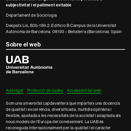
informació
subjectivitat i el patiment evitable
legal
Departament de Sociologia
Despatx Lis, B3b-199.2. Edificio B Campus de la Universitat
Autònoma de Barcelona. 08193 – Bellaterra (Barcelona). Spain
Sobre el web
Universitat
Autònoma
de
Barcelona
Avís legal
Protecció de dades
Accessibilitat web
Som una universitat capdavantera que imparteix una docència
de qualitat i excel·lència, diversificada, multidisciplinària i
flexible, ajustada a les necessitats de la societat i adaptada als
nous models de l'Europa del coneixement. La UAB és
reconeguda internacionalment per la qualitat i el caràcter