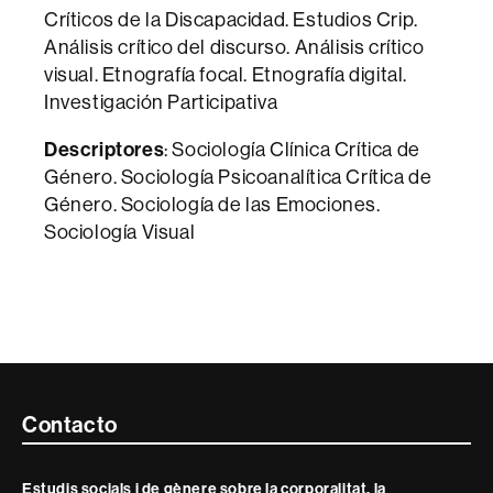
Críticos de la Discapacidad. Estudios Crip.
Análisis crítico del discurso. Análisis crítico
visual. Etnografía focal. Etnografía digital.
Investigación Participativa
Descriptores
: Sociología Clínica Crítica de
Género. Sociología Psicoanalítica Crítica de
Género. Sociología de las Emociones.
Sociología Visual
Contacte
Contacto
i
Estudis socials i de gènere sobre la corporalitat, la