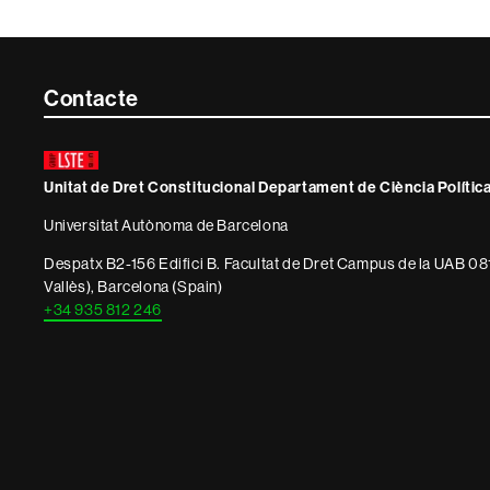
Contacte
Contacte
i
informació
Unitat de Dret Constitucional Departament de Ciència Política 
legal
Universitat Autònoma de Barcelona
Despatx B2-156 Edifici B. Facultat de Dret Campus de la UAB 08
Vallès), Barcelona (Spain)
+34 935 812 246