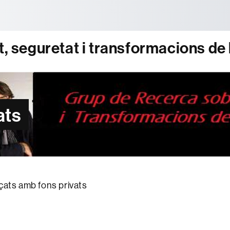
tònoma de Barcelona
t, seguretat i transformacions de 
ats
çats amb fons privats