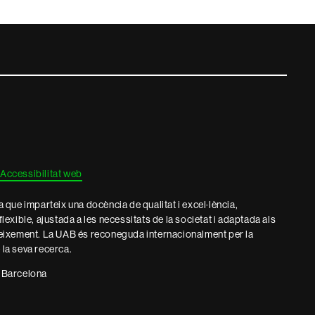
Accessibilitat web
que imparteix una docència de qualitat i excel·lència,
 flexible, ajustada a les necessitats de la societat i adaptada als
eixement. La UAB és reconeguda internacionalment per la
e la seva recerca.
 Barcelona