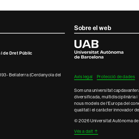
Sobre el web
Universitat
Autònoma
de
i de Dret Públic
Barcelona
193- Bellaterra (Cerdanyola del
Avís legal
Protecció de dades
Som una universitat capdavantera 
diversificada, multidisciplinària i
nous models de l'Europa del con
qualitat i el caràcter innovador d
© 2026 Universitat Autònoma de
Vés a dalt
↑