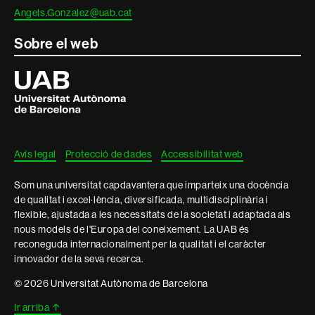
Angels.Gonzalez@uab.cat
Sobre el web
Universitat
Autònoma
de
Barcelona
Avís legal
Protecció de dades
Accessibilitat web
Som una universitat capdavantera que imparteix una docència
de qualitat i excel·lència, diversificada, multidisciplinària i
flexible, ajustada a les necessitats de la societat i adaptada als
nous models de l'Europa del coneixement. La UAB és
reconeguda internacionalment per la qualitat i el caràcter
innovador de la seva recerca.
© 2026 Universitat Autònoma de Barcelona
Ir arriba
↑