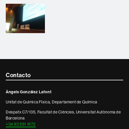
Contacte
Contacto
i
Àngels González Lafont
informació
Unitat de Química Física, Departament de Química
legal
Despatx C7/135, Facultat de Ciències, Universitat Autònoma de
Barcelona
+34 93 581 1672