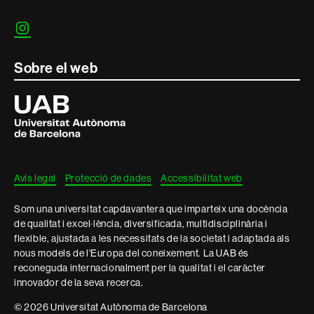
Instagram
Sobre el web
Universitat
Autònoma
de
Barcelona
Avís legal
Protecció de dades
Accessibilitat web
Som una universitat capdavantera que imparteix una docència
de qualitat i excel·lència, diversificada, multidisciplinària i
flexible, ajustada a les necessitats de la societat i adaptada als
nous models de l'Europa del coneixement. La UAB és
reconeguda internacionalment per la qualitat i el caràcter
innovador de la seva recerca.
© 2026 Universitat Autònoma de Barcelona