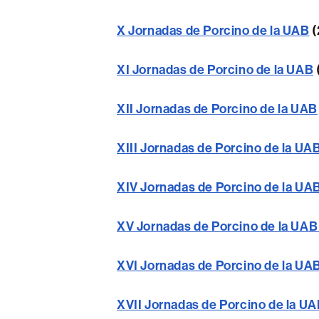
X Jornadas de Porcino de la UAB
(
XI Jornadas de Porcino de la UAB
XII Jornadas de Porcino de la UAB
XIII Jornadas de Porcino de la UA
XIV Jornadas de Porcino de la UAB
XV Jornadas de Porcino de la UAB
XVI Jornadas de Porcino de la UA
XVII Jornadas de Porcino de la U