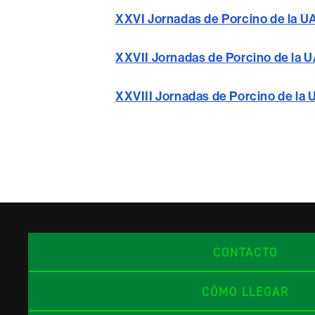
XXVI Jornadas de Porcino de la 
XXVII Jornadas de Porcino de la 
XXVIII Jornadas de Porcino de la
Contacte
CONTACTO
i
informació
CÓMO LLEGAR