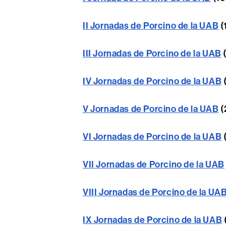
II Jornadas de Porcino de la UAB
(
III Jornadas de Porcino de la UAB
IV Jornadas de Porcino de la UAB
V Jornadas de Porcino de la UAB
(
VI Jornadas de Porcino de la UAB
VII Jornadas de Porcino de la UAB
VIII Jornadas de Porcino de la UA
IX Jornadas de Porcino de la UAB