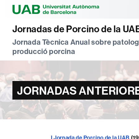
Universitat Au
Jornadas de Porcino de la UA
Jornada Tècnica Anual sobre patologi
producció porcina
JORNADAS ANTERIOR
I Jornada de Porcino de la UAB
(19