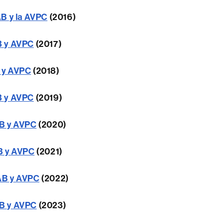
UAB
y la AVPC
(2016)
B y AVPC
(2017)
B y AVPC
(2018)
B y AVPC
(2019)
AB y AVPC
(2020)
AB y AVPC
(2021)
UAB y AVPC
(2022)
AB y AVPC
(2023)