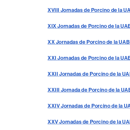
XVIII Jornadas de Porcino de la 
XIX Jornadas de Porcino de la UA
XX Jornadas de Porcino de la UA
XXI Jornadas de Porcino de la UA
XXII Jornadas de Porcino de la U
XXIII Jornada de Porcino de la U
XXIV Jornadas de Porcino de la 
XXV Jornadas de Porcino de la U