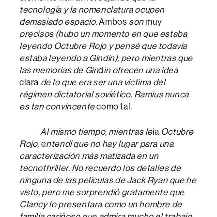
tecnología y la nomenclatura ocupen
demasiado espacio.
Ambos
son
muy
precisos (hubo un momento en que estaba
leyendo Octubre Rojo y pensé que todavía
estaba leyendo a Gindin), pero mientras que
las memorias de Gin
d
in ofrecen una idea
clara
de lo que era ser una víctima del
régimen dictatorial soviético, Ramius nunca
es tan convincente
como tal
.
Al mismo tiempo, mientras le
ía
Octubre
Rojo,
e
ntendí que no hay lugar para una
caracterización más matizada en un
tecnothriller. No recuerdo los detalles de
ninguna de las películas de Jack Ryan que he
visto, pero me sorprendió gratamente que
Clancy lo presentara como un hombre de
familia cariñoso que admira mucho el trabajo