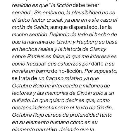
realidad es que
“
la ficción
debe tener
sentido
”
. Sin embargo, la plausibilidad no es
el único factor crucial, ya que en este caso el
motín de Sablin,
aunque disparatado
,
tenía
mucho sentido. Dejando de lado el hecho de
que la narrativa de Gin
d
in y Hagberg se basa
en hechos reales y la historia de Clancy
sobre Ramius es falsa, lo que me interesa es
cómo fracasa
n
sus esfuerzos por
darle
a su
novela un barniz
de no-ficción
. Por supuesto,
se trata de
un fracaso relativo ya que
Octubre Rojo ha interesado a millones de
lectores y las memorias de Gin
d
in solo a un
puñado. Lo que quiero decir es que, como
destaca indirectamente el texto de Gindin,
Octubre Rojo carece de profundidad tanto
en su elemento humano como en su
elemento narrativo, dejando que la