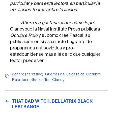
particular y para est
a
lector
a
en particular
la
no
–
ficción triunfa sobre la ficción.
Ahora me gustaría saber cómo logró
Clancyque la Naval Institute Press publicara
Octubre Rojo
y si, como cree Pascal, su
publicación en sí es un acto flagrante de
propaganda antisoviética y pro-
estadounidense más allá de lo que cualquier
lector puede ver.
género (narrativo)
,
Guerra Fría
,
La caza del Octubre
Etiquetes
Rojo
,
tecnothriller
,
Tom Clancy
←
THAT BAD WITCH: BELLATRIX BLACK
LESTRANGE