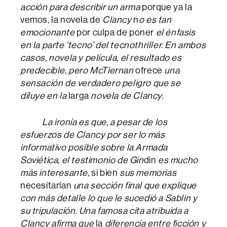
acción para describir un arma
porque ya la
vemos
,
la novela de
Clancy
n
o es tan
emocionante
por culpa de poner
el énfasis
en la parte ‘tecno’ del tecnothriller. En ambos
casos, novela y película, el resultado es
predecible, pero McTiernan
ofrece
una
sensación de verdadero peligro que se
diluye en la
larga
novela
de Clancy.
La ironía es que, a pesar de los
esfuerzos de Clancy por ser lo más
informativo posible sobre la Armada
Soviética, el testimonio de Gin
din
es mucho
más interesante,
si bien
sus memorias
necesitarían
una sección final que explique
con más detalle lo que le sucedió a Sablin y
su tripulación. Una famosa cita atribuida a
Clancy afirma que
la
diferencia entre ficción y