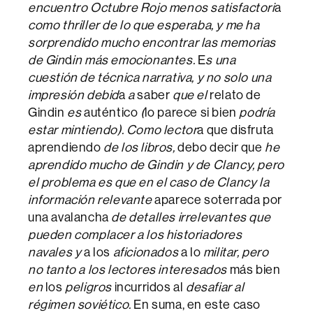
encuentro Octubre Rojo menos satisfactori
a
como thriller de lo que esperaba, y me ha
sorprendido mucho encontrar las memorias
de Gin
d
in más emocionantes.
E
s una
cuestión de técnica narrativa, y no solo una
impresión debid
a
a
saber
que el
relato de
Gindin
es
auténtico
(
lo parece si bien
podría
estar mintiendo). Como lector
a que disfruta
aprendiendo
de los libros,
debo decir que
he
aprendido mucho de Gindin y de Clancy, pero
el problema es que en el caso de Clancy la
información relevante
aparece soterrada por
una avalancha
de detalles irrelevantes que
pueden complacer a los historiadores
navales y
a los
aficionados
a lo
militar, pero
no tanto a los lectores interesados
más bien
en
los
peligros
incurridos al
desafiar al
régimen soviético.
En suma, en este caso