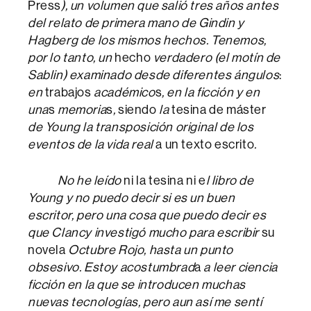
Press
), un volumen que salió tres años antes
del relato de primera mano de Gindin y
Hagberg de los mismos hechos. Tenemos,
por lo tanto, un
hecho
verdadero (el motín de
Sablin) examinado desde diferentes ángulos
:
en
trabajos
académico
s
, en la ficción y en
una
s
memoria
s
,
siendo
la
tesina de máster
de Young la transposición original de los
eventos de la vida real
a un texto escrito
.
No he leído
ni la tesina ni e
l libro de
Young y no puedo decir si es un buen
escritor, pero una cosa que puedo decir es
que Clancy investigó mucho para escribir
su
novela
Octubre Rojo, hasta un punto
obsesivo. Estoy acostumbrad
a
a leer ciencia
ficción en la que se introducen muchas
nuevas tecnologías, pero aun así me sentí