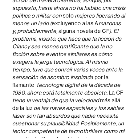
actuar de manera diferente, aunque, por
supuesto, hasta ahora no ha habido una crisis
política o militar con
solo
mujeres liderando al
menos un lado (
excluyendo a las A
mazonas
y, probablemente,
alguna novela de CF
). El
problema, insisto, que hace que la ficción de
Clancy sea menos gratificante que la no
ficción sobre eventos similares es cómo
exagera la jerga tecnológica. Al mismo
tiempo, tuve que sonreír varias veces ante la
sensación de asombro inspirada
por la
flamante
tecnología digital de la década de
1980
,
ahora está totalmente obsoleta.
La CF
tiene la ventaja de que la velocidad
más allá
de la luz
de las naves espaciales y los sables
láser son tan absurdos que nadie necesita
cuestionar su plausibilidad.
Posiblemente, un
lector competente de tecnothrillers como mi