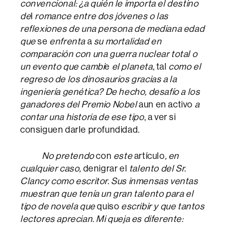
convencional: ¿a quién le importa el destino
de
l
romance entre dos jóvenes o las
reflexiones de una persona de mediana edad
que
se
enfrenta
a
su mortalidad en
comparación con una guerra nuclear total o
un evento que cambi
e
el planeta
, tal
como el
regreso de los dinosaurios gracias a la
ingeniería genética? De hecho, desafío a los
ganadores del Premio Nobel
aun en activo
a
contar una historia de ese tipo
, a ver si
consiguen darle profundidad
.
No pretendo
con
este
artículo
, en
cualquier caso,
denigrar el
talento del Sr.
Clancy como escritor.
Sus inmensas ventas
muestran que tenía un gran talento para el
tipo de novela que
quiso
escribir y que tantos
lectores aprecian. Mi queja es diferente: