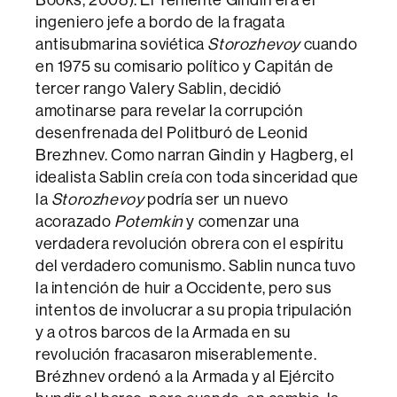
Books, 2008). El Teniente Gindin era el
ingeniero jefe a bordo de la fragata
antisubmarina soviética
Storozhevoy
cuando
en 1975 su comisario político y Capitán de
tercer rango Valery Sablin, decidió
amotinarse para revelar la corrupción
desenfrenada del Politburó de Leonid
Brezhnev. Como narran Gindin y Hagberg, el
idealista Sablin creía con toda sinceridad que
la
Storozhevoy
podría ser un nuevo
acorazado
Potemkin
y comenzar una
verdadera revolución obrera con el espíritu
del verdadero comunismo. Sablin nunca tuvo
la intención de huir a Occidente, pero sus
intentos de involucrar a su propia tripulación
y a otros barcos de la Armada en su
revolución fracasaron miserablemente.
Brézhnev ordenó a la Armada y al Ejército