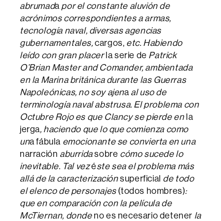
abrumad
a
por el constante aluvión de
acrónimos correspondientes a armas,
tecnología naval, diversas agencias
gubernamentales,
cargos,
etc. Habiendo
leído con gran placer
la serie de
Patrick
O’Brian Master and Comander, ambientada
en la Marina británica durante las Guerras
Napoleónicas, no soy ajen
a
al uso de
terminología naval abstrusa. El problema con
Octubre Rojo es que Clancy se pierde en
la
jerga
, haciendo que lo que comienza como
un
a fábula
emocionante se convierta en una
narración
aburrida
sobre
cómo sucede lo
inevitable. Tal vez
é
ste sea el problema más
allá de la caracterización
superficial
de todo
el elenco de personajes
(todos hombres)
:
que en comparación con la película de
McTiernan, donde
no es necesario detener
la