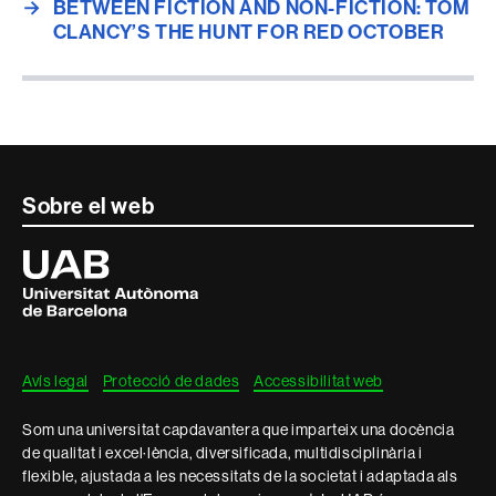
→
BETWEEN FICTION AND NON-FICTION: TOM
CLANCY’S THE HUNT FOR RED OCTOBER
Contacte
Sobre el web
i
Universitat
Autònoma
informació
de
Barcelona
legal
Avís legal
Protecció de dades
Accessibilitat web
Som una universitat capdavantera que imparteix una docència
de qualitat i excel·lència, diversificada, multidisciplinària i
flexible, ajustada a les necessitats de la societat i adaptada als