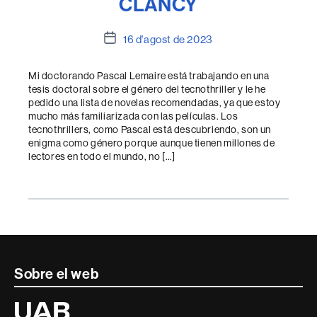
CLANCY
Data
16 d'agost de 2023
de
l'entrada
Mi doctorando Pascal Lemaire está trabajando en una
tesis doctoral sobre el género del tecnothriller y le he
pedido una lista de novelas recomendadas, ya que estoy
mucho más familiarizada con las películas. Los
tecnothrillers, como Pascal está descubriendo, son un
enigma como género porque aunque tienen millones de
lectores en todo el mundo, no […]
Contacte
Sobre el web
i
Universitat
Autònoma