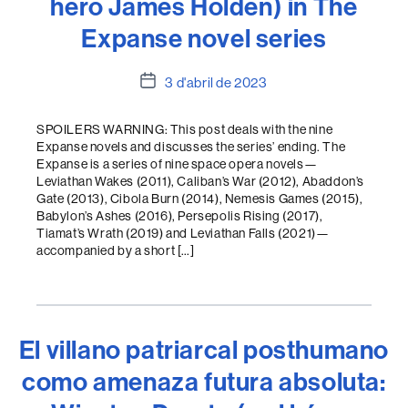
hero James Holden) in The
Expanse novel series
Data
3 d'abril de 2023
de
l'entrada
SPOILERS WARNING: This post deals with the nine
Expanse novels and discusses the series’ ending. The
Expanse is a series of nine space opera novels—
Leviathan Wakes (2011), Caliban’s War (2012), Abaddon’s
Gate (2013), Cibola Burn (2014), Nemesis Games (2015),
Babylon’s Ashes (2016), Persepolis Rising (2017),
Tiamat’s Wrath (2019) and Leviathan Falls (2021)—
accompanied by a short […]
El villano patriarcal posthumano
como amenaza futura absoluta: