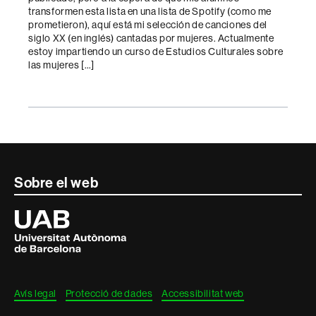
transformen esta lista en una lista de Spotify (como me
prometieron), aquí está mi selección de canciones del
siglo XX (en inglés) cantadas por mujeres. Actualmente
estoy impartiendo un curso de Estudios Culturales sobre
las mujeres […]
Contacte
Sobre el web
i
Universitat
Autònoma
informació
de
Barcelona
legal
Avís legal
Protecció de dades
Accessibilitat web