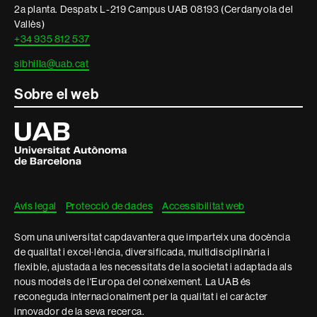
2a planta. Despatx L-219 Campus UAB 08193 (Cerdanyola del
Vallès)
+34 935 812 537
sibhilla@uab.cat
Sobre el web
Universitat
Autònoma
de
Barcelona
Avís legal
Protecció de dades
Accessibilitat web
Som una universitat capdavantera que imparteix una docència
de qualitat i excel·lència, diversificada, multidisciplinària i
flexible, ajustada a les necessitats de la societat i adaptada als
nous models de l'Europa del coneixement. La UAB és
reconeguda internacionalment per la qualitat i el caràcter
innovador de la seva recerca.