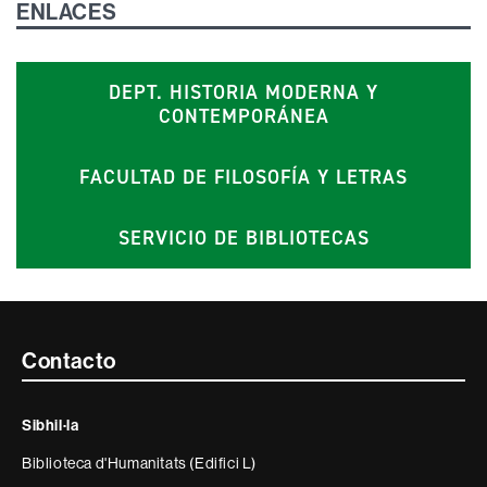
ENLACES
DEPT. HISTORIA MODERNA Y
CONTEMPORÁNEA
FACULTAD DE FILOSOFÍA Y LETRAS
SERVICIO DE BIBLIOTECAS
Contacte
Contacto
i
Sibhil·la
informació
Biblioteca d'Humanitats (Edifici L)
legal