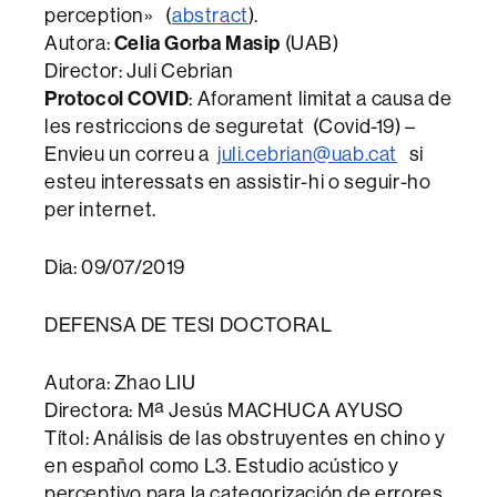
perception» (
abstract
).
Celia Gorba Masip
Autora:
(UAB)
Director: Juli Cebrian
Protocol COVID
: Aforament limitat a causa de
les restriccions de seguretat (Covid-19) –
Envieu un correu a
juli.cebrian@uab.cat
si
esteu interessats en assistir-hi o seguir-ho
per internet.
Dia: 09/07/2019
DEFENSA DE TESI DOCTORAL
Autora: Zhao LIU
Directora: Mª Jesús MACHUCA AYUSO
Títol: Análisis de las obstruyentes en chino y
en español como L3. Estudio acústico y
perceptivo para la categorización de errores