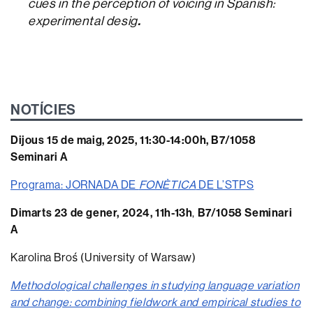
cues in the perception of voicing in Spanish:
.
experimental desig
NOTÍCIES
Dijous 15 de maig, 2025, 11:30-14:00h, B7/1058
Seminari A
Programa: JORNADA DE
FONÈTICA
DE L’STPS
Dimarts 23 de gener, 2024, 11h-13h
,
B7/1058 Seminari
A
Karolina Broś (University of Warsaw)
Methodological challenges in studying language variation
and change: combining fieldwork and empirical studies to