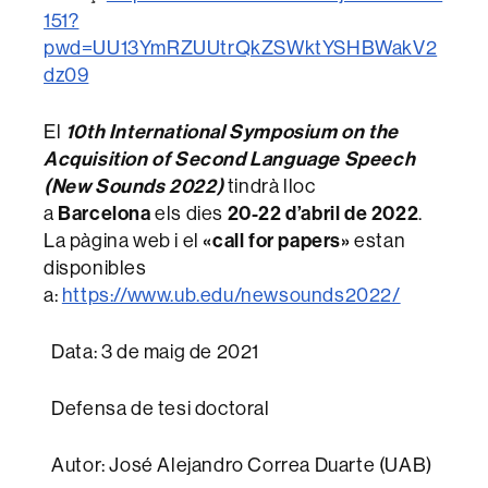
151?
pwd=UU13YmRZUUtrQkZSWktYSHBWakV2
dz09
10th International Symposium on the
El
Acquisition of Second Language Speech
(New Sounds 2022)
tindrà lloc
Barcelona
20-22 d’abril de 2022
a
els dies
.
«call for papers»
La pàgina web i el
estan
disponibles
a:
https://www.ub.edu/newsounds2022/
Data: 3 de maig de 2021
Defensa de tesi doctoral
Autor: José Alejandro Correa Duarte (UAB)