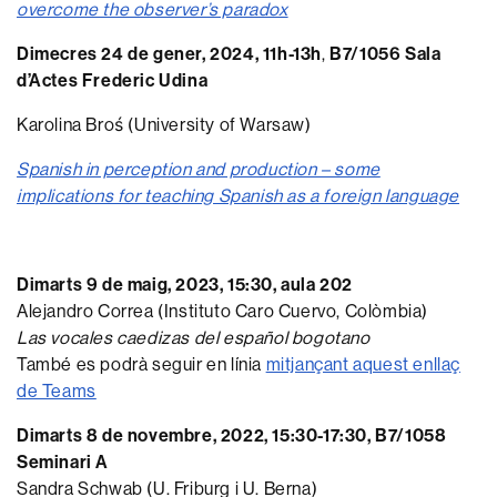
overcome the observer’s paradox
Dimecres 24 de gener, 2024, 11h-13h
,
B7/1056 Sala
d’Actes Frederic Udina
Karolina Broś (University of Warsaw)
Spanish in perception and production – some
implications for teaching Spanish as a foreign language
Dimarts 9 de maig, 2023, 15:30, aula 202
Alejandro Correa (Instituto Caro Cuervo, Colòmbia)
Las vocales caedizas del español bogotano
També es podrà seguir en línia
mitjançant aquest enllaç
de Teams
Dimarts 8 de novembre, 2022, 15:30-17:30, B7/1058
Seminari A
Sandra Schwab (U. Friburg i U. Berna)