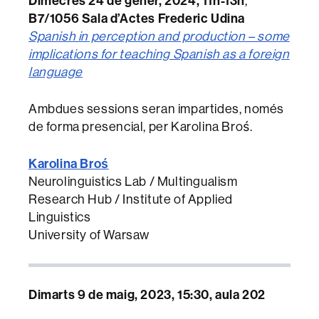
Dimecres 24 de gener, 2024, 11h-13h
,
B7/1056 Sala d’Actes Frederic Udina
Spanish in perception and production – some
implications for teaching Spanish as a foreign
language
Ambdues sessions seran impartides, només
de forma presencial, per Karolina Broś.
Karolina Broś
Neurolinguistics Lab / Multingualism
Research Hub / Institute of Applied
Linguistics
University of Warsaw
Dimarts 9 de maig, 2023, 15:30, aula 202