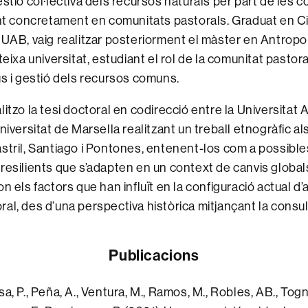
estió col·lectiva dels recursos naturals per part de les 
ant concretament en comunitats pastorals. Graduat en C
 UAB, vaig realitzar posteriorment el màster en Antropol
teixa universitat, estudiant el rol de la comunitat pastora
ús i gestió dels recursos comuns.
litzo la tesi doctoral en codirecció entre la Universita
niversitat de Marsella realitzant un treball etnogràfic a
stril, Santiago i Pontones, entenent-los com a possibl
resilients que s’adapten en un context de canvis global
n els factors que han influït en la configuració actual d
al, des d’una perspectiva històrica mitjançant la consult
Publicacions
a, P., Peña, A., Ventura, M., Ramos, M., Robles, AB., Togn