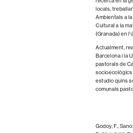
recerca en la g
locals, treball
Ambientals a la
Cultural a la ma
(Granada) en l’
Actualment, rea
Barcelona i la U
pastorals de Ca
socioecològics 
estudio quins so
comunals pastor
Godoy, F., Sanos