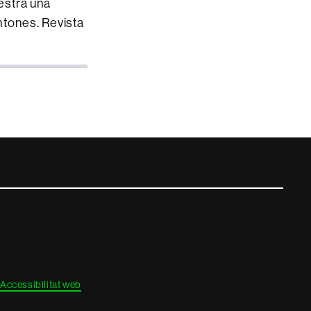
uestra una
ntones. Revista
Accessibilitat web