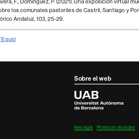
avera, F., Dominguez, P. (2021). Una exposición virtual m
obre los comunales pastoriles de Castril, Santiago y Po
órico Andaluz, 103, 25-29.
’Equip’
Sobre el web
r
Universitat
Autònoma
de
Barcelona
Avís legal
Protecció de dades