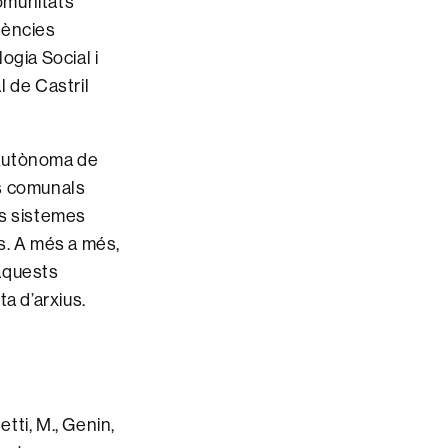
comunitats
iències
ogia Social i
l de Castril
t Autònoma de
ls comunals
es sistemes
s. A més a més,
’aquests
a d’arxius.
etti, M., Genin,