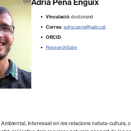
Adrià Peña Enguix
Vinculació
: doctorand
Correu
:
adria.pena@uab.cat
ORCID
:
ResearchGate
Ambiental, interessat en les relacions natura-cultura, 