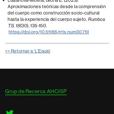
Casanova-Molina, Gloria E. (2023).
Aproximaciones teóricas desde la comprensión
del cuerpo como construcción socio-cultural
hasta la experiencia del cuerpo sujeto.
Rumbos
TS
,
18
(30), 135-150.
https://doi.org/10.51188/rrts.num30.751
<< Retornar a ‘L’Equip’
Contacte
Grup de Recerca AHCISP
i
informació
legal
Twitter