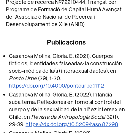
Projecte de recerca Nº72210444, finançat per
Programa de Formació de Capital Humà Avançat
de l’Associació Nacional de Recerca i
Desenvolupament de Xile (ANID)
Publicacions
Casanova Molina, Gloria. E. (2021). Cuerpos
ficticios, identidades falseadas: la construcción
socio-médica de la(s) intersexualidad(es), en
Ponto Urbe
(29)
,
1-20.
https://doi.org/10.4000/pontourbe.11112
Casanova Molina, Gloria. E. (2022). Infancia
subalterna: Reflexiones en torno al control del
cuerpo y de la sexualidad de la niñez intersex en
Chile, en
Revista de Antropología Social
32(1),
29-39.
https://dx.doi.org/10.5209/raso.87298