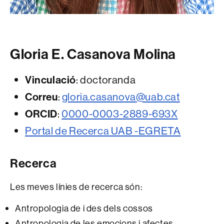
Gloria E. Casanova Molina
Vinculació
: doctoranda
Correu
:
gloria.casanova@uab.cat
ORCID
:
0000-0003-2889-693X
Portal de Recerca UAB -EGRETA
Recerca
Les meves línies de recerca són:
Antropologia de i des dels cossos
Antropologia de les emocions i afectes