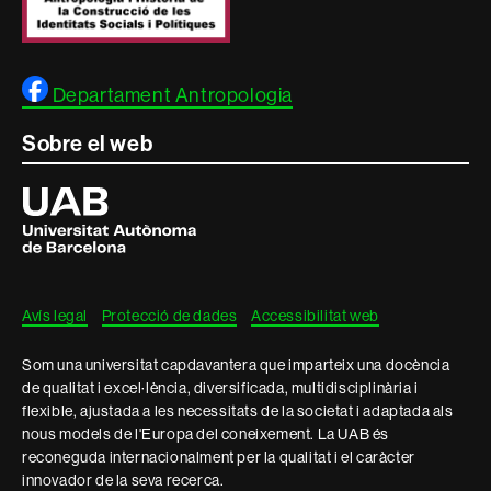
Departament Antropologia
Sobre el web
Universitat
Autònoma
de
Barcelona
Avís legal
Protecció de dades
Accessibilitat web
Som una universitat capdavantera que imparteix una docència
de qualitat i excel·lència, diversificada, multidisciplinària i
flexible, ajustada a les necessitats de la societat i adaptada als
nous models de l'Europa del coneixement. La UAB és
reconeguda internacionalment per la qualitat i el caràcter
innovador de la seva recerca.