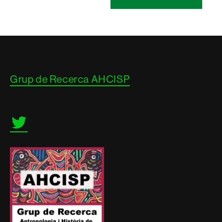
Contacte
Grup de Recerca AHCISP
i
informació
legal
Twitter