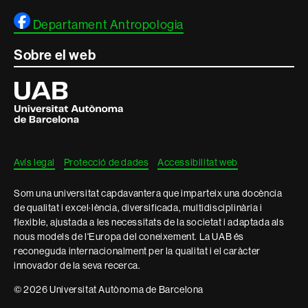
Departament Antropologia
Sobre el web
Universitat
Autònoma
de
Barcelona
Avís legal
Protecció de dades
Accessibilitat web
Som una universitat capdavantera que imparteix una docència
de qualitat i excel·lència, diversificada, multidisciplinària i
flexible, ajustada a les necessitats de la societat i adaptada als
nous models de l'Europa del coneixement. La UAB és
reconeguda internacionalment per la qualitat i el caràcter
innovador de la seva recerca.
© 2026 Universitat Autònoma de Barcelona