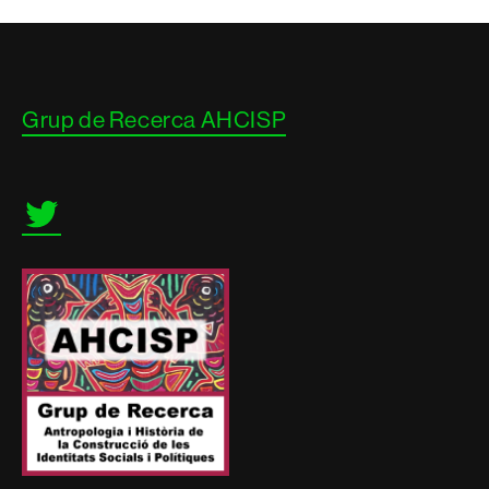
Contacte
Grup de Recerca AHCISP
i
informació
legal
Twitter