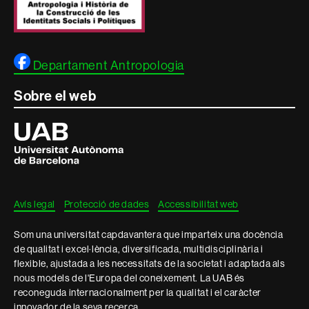
Departament Antropologia
Sobre el web
Universitat
Autònoma
de
Barcelona
Avís legal
Protecció de dades
Accessibilitat web
Som una universitat capdavantera que imparteix una docència
de qualitat i excel·lència, diversificada, multidisciplinària i
flexible, ajustada a les necessitats de la societat i adaptada als
nous models de l'Europa del coneixement. La UAB és
reconeguda internacionalment per la qualitat i el caràcter
innovador de la seva recerca.