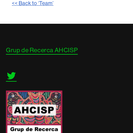
<< Back to ‘Team’
Contacte
Grup de Recerca AHCISP
i
informació
legal
Twitter